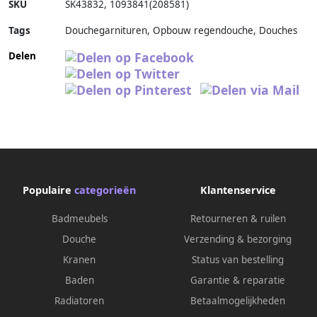
SKU
SK43832
,
1093841(208581)
Tags
Douchegarnituren, Opbouw regendouche, Douches
Delen
Populaire
categorieën
Klantenservice
Badmeubels
Retourneren & ruilen
Douche
Verzending & bezorging
Kranen
Status van bestelling
Baden
Garantie & reparatie
Radiatoren
Betaalmogelijkheden