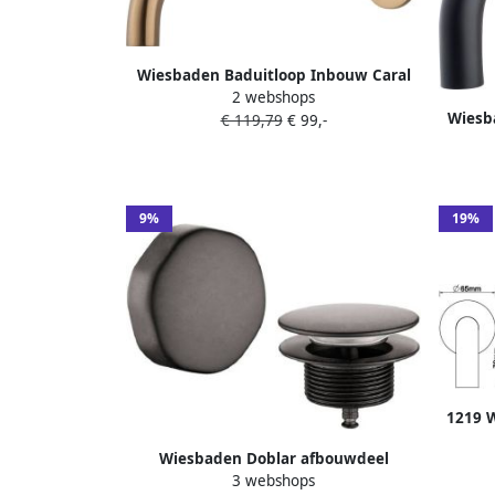
Wiesbaden Baduitloop Inbouw Caral
2 webshops
Rond 30 Cm 1 2 Geborsteld Brons
Wiesb
€ 119,79
€ 99,-
Koper
omstel
9%
19%
1219 
20cm
Wiesbaden Doblar afbouwdeel
3 webshops
badafvoer met overloop gunmetal