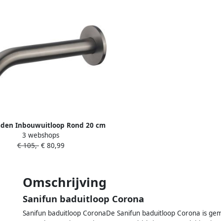
den Inbouwuitloop Rond 20 cm
3 webshops
 2&apos;&apos; Gunmetal
€ 105,-
€ 80,99
Omschrijving
Sanifun baduitloop Corona
Sanifun baduitloop CoronaDe Sanifun baduitloop Corona is ge