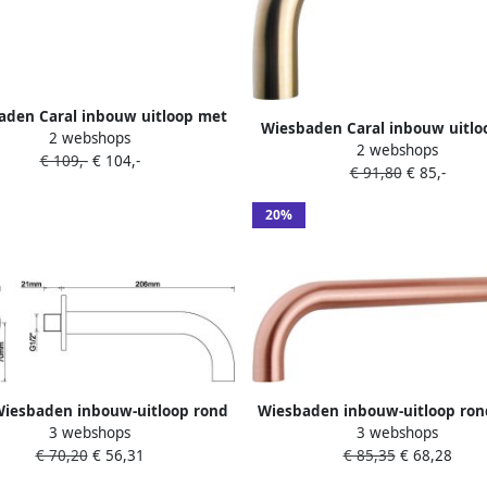
aden Caral inbouw uitloop met
Wiesbaden Caral inbouw uitlo
2 webshops
knop 23 cm messing zwart mat
2 webshops
omstelknop 23 cm messin
€ 109,-
€ 104,-
€ 91,80
€ 85,-
Geborsteld staal PVD
20%
Wiesbaden inbouw-uitloop rond
Wiesbaden inbouw-uitloop ro
3 webshops
3 webshops
 1 2&apos;&apos; geborsteld
1 2&apos;&apos; geborsteld 
€ 70,20
€ 56,31
€ 85,35
€ 68,28
koper
29.6946