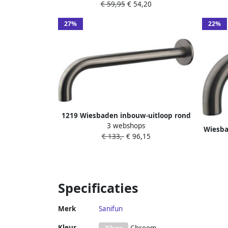
€ 59,95
€ 54,20
29.2906
27%
22%
1219 Wiesbaden inbouw-uitloop rond
3 webshops
25cm 1 2&apos;&apos; gunmetal
Wiesba
€ 133,-
€ 96,15
1
Specificaties
Merk
Sanifun
Kleur