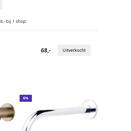
bij
shop:
8,-
1
68,-
Uitverkocht
6%