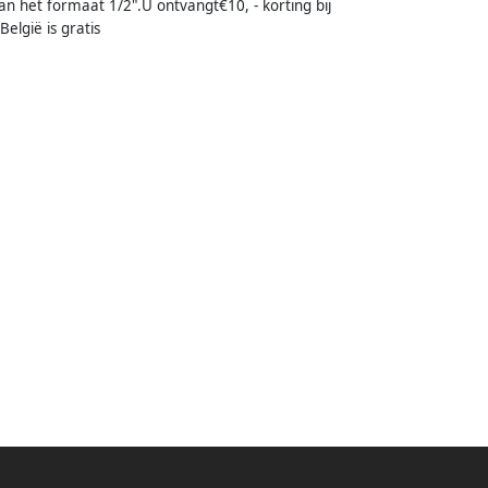
van het formaat 1/2".U ontvangt€10, - korting bij
elgië is gratis