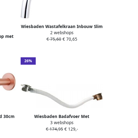
Wiesbaden Wastafelkraan Inbouw Slim
2 webshops
Rond 25cm Chroom 18mm Uitloop
op met
€ 75,60
€ 70,65
g |
26%
nd 30cm
Wiesbaden Badafvoer Met
3 webshops
koper
Overloopcombinatie En Badvulfunctie
€ 174,95
€ 129,-
Excl. Afbouwdeel