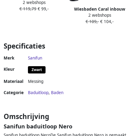
2 webshops
Inbouw Caral Rond 30 Cm 1 2
€ 119,79
€ 99,-
Geborsteld Brons Koper
Wiesbaden Caral inbouw
2 webshops
uitloop met omstelknop 23
€ 109,-
€ 104,-
cm messing zwart mat
Specificaties
Merk
Sanifun
Kleur
Zwart
Materiaal
Messing
Categorie
Baduitloop
,
Baden
Omschrijving
Sanifun baduitloop Nero
Sanifun baduitloop NeroDe Sanifun baduitloop Nero is gemaakt