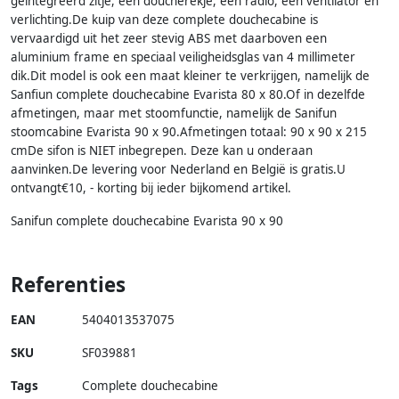
geïntegreerd zitje, een doucherekje, een radio, een ventilator en
verlichting.De kuip van deze complete douchecabine is
vervaardigd uit het zeer stevig ABS met daarboven een
aluminium frame en speciaal veiligheidsglas van 4 millimeter
dik.Dit model is ook een maat kleiner te verkrijgen, namelijk de
Sanfiun complete douchecabine Evarista 80 x 80.Of in dezelfde
afmetingen, maar met stoomfunctie, namelijk de Sanifun
stoomcabine Evarista 90 x 90.Afmetingen totaal: 90 x 90 x 215
cmDe sifon is NIET inbegrepen. Deze kan u onderaan
aanvinken.De levering voor Nederland en België is gratis.U
ontvangt€10, - korting bij ieder bijkomend artikel.
Sanifun complete douchecabine Evarista 90 x 90
Referenties
EAN
5404013537075
SKU
SF039881
Tags
Complete douchecabine