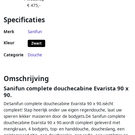
80)x200cm Antikalk Helder
€ 475,-
kitvrij.
Glas Chroom Profiel 8mm
Veiligheidsglas Easy Clean
Specificaties
Merk
Sanifun
Kleur
Zwart
Categorie
Douche
Omschrijving
Sanifun complete douchecabine Evarista 90 x
90.
DeSanifun complete douchecabine Evarista 90 x 90.isécht
compleet! Stap heerlijk onder uw eigen regendouche, laat uw
spieren lekker masseren door de bodyjets.De Sanifun complete
douchecabine Evarista 90 x 90.wordt compleet geleverd met
mengkraan, 4 bodyjets, top- en handdouche, doucheslang, een