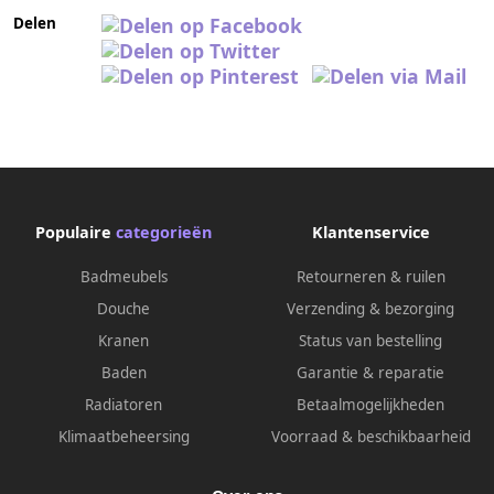
Delen
Populaire
categorieën
Klantenservice
Badmeubels
Retourneren & ruilen
Douche
Verzending & bezorging
Kranen
Status van bestelling
Baden
Garantie & reparatie
Radiatoren
Betaalmogelijkheden
Klimaatbeheersing
Voorraad & beschikbaarheid