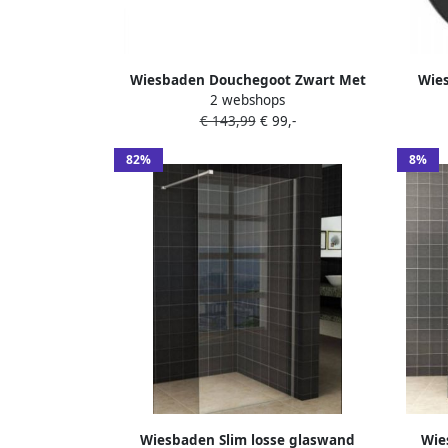
Wiesbaden Douchegoot Zwart Met
Wie
2 webshops
Flens Uitneembaar Sifon 100x7 cm 6.7
Pl
€ 143,99
€ 99,-
cm Diep Mat Zwart
Ther
82%
8%
Wiesbaden Slim losse glaswand
Wie