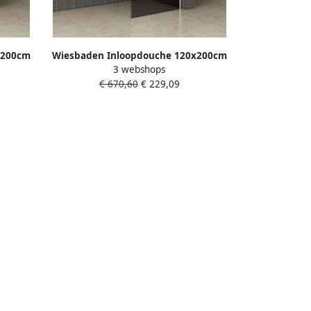
x200cm
Wiesbaden Inloopdouche 120x200cm
3 webshops
8mm
Antikalk Rookglas 8mm Veiligheidsglas
€ 670,60
€ 229,09
iestang
Excl. Stabilisatiestang en Profielset