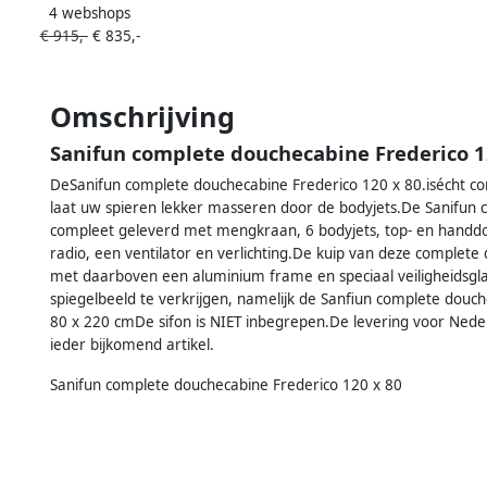
4 webshops
ifdeur 2-Delig 120x200cm Mat
€ 915,-
€ 835,-
rt Antikalk Helder Glas 8mm
eiligheidsglas Easy Clean
Omschrijving
Sanifun complete douchecabine Frederico 1
DeSanifun complete douchecabine Frederico 120 x 80.isécht co
laat uw spieren lekker masseren door de bodyjets.De Sanifun
compleet geleverd met mengkraan, 6 bodyjets, top- en handdou
radio, een ventilator en verlichting.De kuip van deze complete 
met daarboven een aluminium frame en speciaal veiligheidsglas 
spiegelbeeld te verkrijgen, namelijk de Sanfiun complete douc
80 x 220 cmDe sifon is NIET inbegrepen.De levering voor Nederl
ieder bijkomend artikel.
Sanifun complete douchecabine Frederico 120 x 80