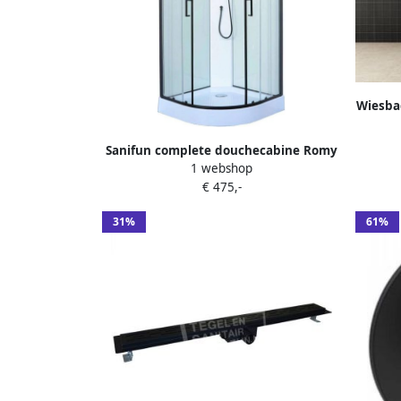
Wiesba
Draa
80)
Sanifun complete douchecabine Romy
Chroo
1 webshop
90 x 90 kitvrij.
€ 475,-
31%
61%