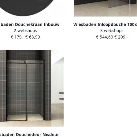
sbaden Douchekraan Inbouw
Wiesbaden Inloopdouche 100
2 webshops
3 webshops
atinum Dreams Afbouwdeel
Antikalk Helder Mat Glas 
€ 179,-
€ 68,99
€ 544,60
€ 209,-
mostatisch met 2 Stopkranen
Veiligheidsglas Excl. Stabilisat
Glans Chroom
en Profielset
sbaden Douchedeur Nisdeur