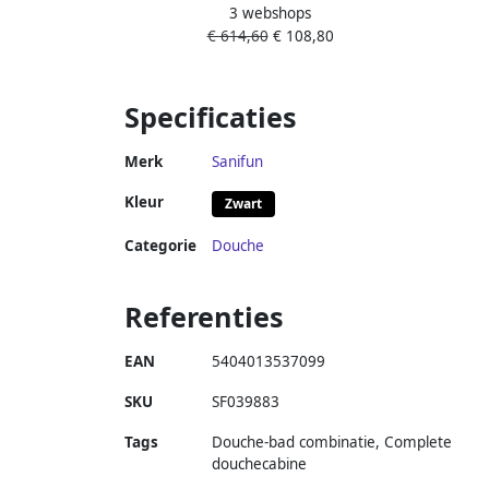
3 webshops
95x200cm Helder glas 8mm met anti-
Schu
€ 614,60
€ 108,80
kalk coating zonder profiel en
Zwa
stabilisatiestang 20.3472
V
Specificaties
Merk
Sanifun
Kleur
Zwart
Categorie
Douche
Referenties
EAN
5404013537099
SKU
SF039883
Tags
Douche-bad combinatie, Complete
douchecabine