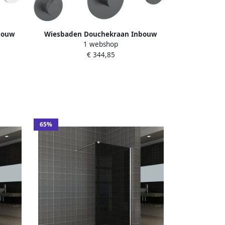
bouw
Wiesbaden Douchekraan Inbouw
1 webshop
eel
Platinum Dreams Afbouwdeel
€ 344,85
nen Mat
Thermostatisch met 2 Stopkranen
Gunmetal
65%