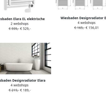
Wiesbaden Designradiator E
sbaden Elara EL elektrische
4 webshops
180x45cm 830 Watt Glans 
2 webshops
ek radiator 77x60 cm 400 watt
€ 165,-
€ 156,01
Middenonderaansluitin
€ 595,-
€ 529,-
wit
sbaden Designradiator Elara
4 webshops
60cm 1067 Watt Mat Antraciet
€ 219,-
€ 189,-
Middenonderaansluiting