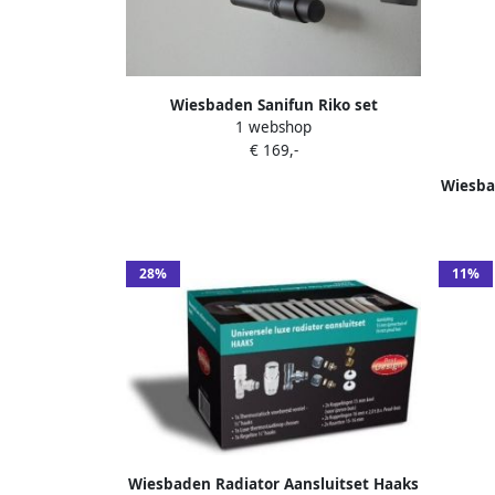
Wiesbaden Sanifun Riko set
1 webshop
thermostatisch onderblok haaks-
€ 169,-
rechts mat zwart.
Wiesba
Midden
28%
11%
Wiesbaden Radiator Aansluitset Haaks