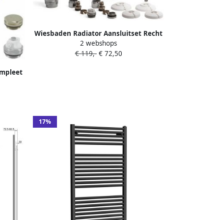
Wiesbaden Radiator Aansluitset Recht
2 webshops
Chroom (Voor zij-aansluiting)
€ 119,-
€ 72,50
ompleet
 chroom
17%