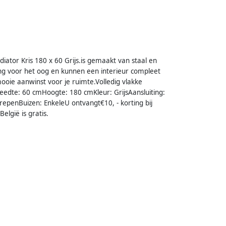
diator Kris 180 x 60 Grijs.is gemaakt van staal en
ling voor het oog en kunnen een interieur compleet
ooie aanwinst voor je ruimte.Volledig vlakke
reedte: 60 cmHoogte: 180 cmKleur: GrijsAansluiting:
epenBuizen: EnkeleU ontvangt€10, - korting bij
elgië is gratis.