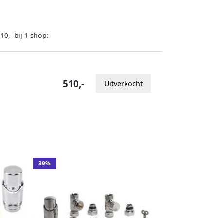
bij
shop:
10,-
1
510,-
Uitverkocht
39%