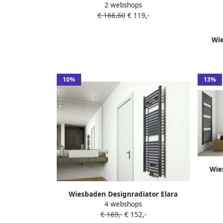
2 webshops
Chroom ( Voor zij-aansluiting)
€ 166,60
€ 119,-
Wie
handdo
10%
13%
Wie
180x
Wiesbaden Designradiator Elara
4 webshops
120x45cm 538 Watt Mat Antraciet
€ 169,-
€ 152,-
Middenonderaansluiting