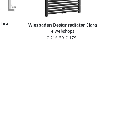
lara
Wiesbaden Designradiator Elara
Wit
4 webshops
118.5x60cm 830W Mat Zwart
g
€ 216,59
€ 179,-
Middenonderaansluiting