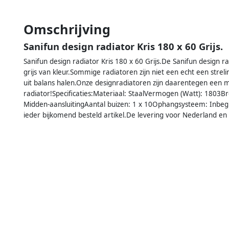
Omschrijving
Sanifun design radiator Kris 180 x 60 Grijs.
Sanifun design radiator Kris 180 x 60 Grijs.De Sanifun design ra
grijs van kleur.Sommige radiatoren zijn niet een echt een stre
uit balans halen.Onze designradiatoren zijn daarentegen een m
radiator!Specificaties:Materiaal: StaalVermogen (Watt): 1803B
Midden-aansluitingAantal buizen: 1 x 10Ophangsysteem: Inbegr
ieder bijkomend besteld artikel.De levering voor Nederland en B