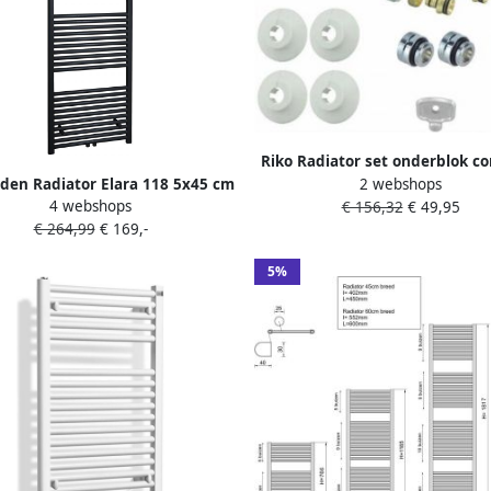
Riko Radiator set onderblok c
2 webshops
den Radiator Elara 118 5x45 cm
haaks (rechts) 16x2 0 +15 knel
4 webshops
€ 156,32
€ 49,95
-Onder Aansluiting Mat Zwart
€ 264,99
€ 169,-
(538 Watt)
5%