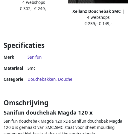
4 webshops
120x90x4 cm | SMC |
€ 302,-
€ 249,-
Excl.Afvoer | Rechthoek | Wit
Xellanz Douchebak SMC |
glans
4 webshops
120x80x4 cm | SMC |
€ 239,-
€ 149,-
Excl.Afvoer | Rechthoek | Wit
glans
Specificaties
Merk
Sanifun
Materiaal
Smc
Categorie
Douchebakken
,
Douche
Omschrijving
Sanifun douchebak Magda 120 x
Sanifun douchebak Magda 120 xDe Sanifun douchebak Magda
120 x is gemaakt van SMC.SMC staat voor sheet moulding
compound.Het bestaat dus uit thermohardende