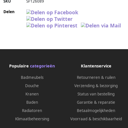
SKU
SF126089
Delen
Populaire
categorieën
Klantenservice
Badmeubels
Retourneren & ruilen
Douche
Verzending & bezorging
Kranen
Status van bestelling
Baden
Garantie & reparatie
Radiatoren
Betaalmogelijkheden
Klimaatbeheersing
Voorraad & beschikbaarheid