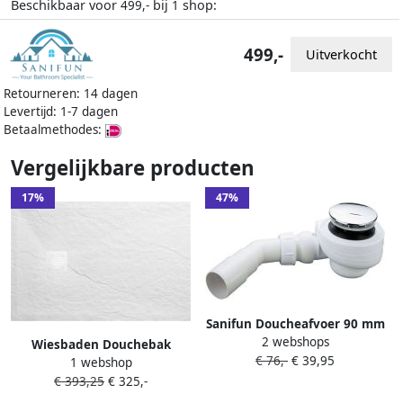
Beschikbaar voor
bij
shop:
499,-
1
499,-
Uitverkocht
Retourneren: 14 dagen
Levertijd: 1-7 dagen
Betaalmethodes:
Vergelijkbare producten
17%
47%
Sanifun Doucheafvoer 90 mm
2 webshops
chroom– geschikt voor
Wiesbaden Douchebak
€ 76,-
€ 39,95
Stonea douchebakken
1 webshop
Stonea Antislip Composiet
€ 393,25
€ 325,-
80x90x3 cm Inkortbaar Mat
Wit