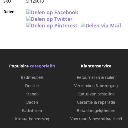
SKU
SF126013
Delen
Populaire
categorieën
Klantenservice
Badmeubels
Retourneren & ruilen
Douche
Verzending & bezorging
Kranen
Status van bestelling
Baden
Garantie & reparatie
Radiatoren
Betaalmogelijkheden
Klimaatbeheersing
Voorraad & beschikbaarheid