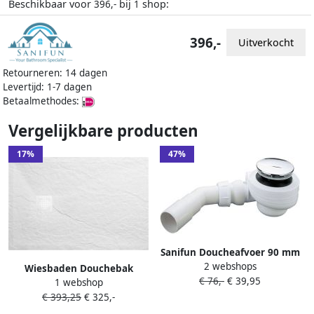
Beschikbaar voor
bij
shop:
396,-
1
396,-
Uitverkocht
Retourneren: 14 dagen
Levertijd: 1-7 dagen
Betaalmethodes:
Vergelijkbare producten
17%
47%
Sanifun Doucheafvoer 90 mm
2 webshops
chroom– geschikt voor
Wiesbaden Douchebak
€ 76,-
€ 39,95
Stonea douchebakken
1 webshop
Stonea Antislip Composiet
€ 393,25
€ 325,-
80x90x3 cm Inkortbaar Mat
Wit