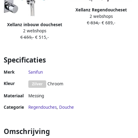
Xellanz Regendoucheset
2 webshops
Inbouw Plafond Benno 30cm
€ 834,-
€ 689,-
Rond Chroom
Xellanz inbouw doucheset
Thermostaatkraan
2 webshops
rond met thermostaat
Handdouche Glijstang
€ 659,-
€ 515,-
wandbuis en hoofddouche
30cm chroom 29.3973
Specificaties
Merk
Sanifun
Kleur
Chroom
Zilver
Materiaal
Messing
Categorie
Regendouches
,
Douche
Omschrijving