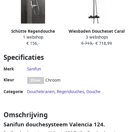
Schütte Regendouche
Wiesbaden Doucheset Caral
1 webshop
3 webshops
Eengreepsmengkraan
Opbouw Rond Gunmetal
€ 156,-
€ 719,-
€ 718,99
Schutte Waterway met
Thermostaatkraan
Planchet Chroom Wit
Regendouche Handdouche
Specificaties
Merk
Sanifun
Kleur
Chroom
Zilver
Categorie
Douchekranen
,
Regendouches
,
Douche
Omschrijving
Sanifun douchesysteem Valencia 124.