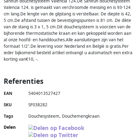
Sanifun douchesysteem Valencia 124.De Sanifun douchesysteem
Valencia 124. is gemaakt van verchroomde messing en is 93-124
cm lang.De lengte van de glijstang is verstelbaar. De diepte is 42,
5 cm.De afstand tussen de bevestigingspunten is 81 cm. De dikte
van de stang is 3 x 1, 5 cm.Dit douchesysteem is voorzien van de
bijhorende thermostatische kraan en kan gekoppeld worden aan
al onze hoofd- en handdouches.Alle aansluitingen zijn van het
formaat 1/2".De levering voor Nederland en België is gratis.Per
ieder bijkomend besteld artikel ontvangt u automatisch een extra
korting van€10, -.
Referenties
EAN
5404013527427
SKU
SF038282
Tags
Douchesysteem, Douchemengkraan
Delen