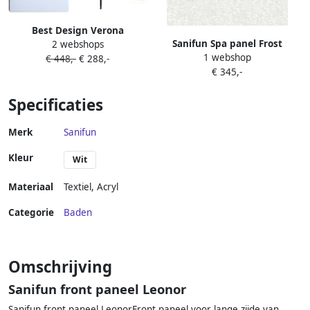
Best Design Verona
Sanifun Spa panel Frost
2 webshops
inbouwthermostaat &
1 webshop
White 240 x 120.
€ 448,-
€ 288,-
inb.box 2 functies 1 2 ronde
€ 345,-
knoppen 4004680
Specificaties
Merk
Sanifun
Kleur
Wit
Materiaal
Textiel
,
Acryl
Categorie
Baden
Omschrijving
Sanifun front paneel Leonor
Sanifun front paneel LeonorFront paneel voor lange zijde van