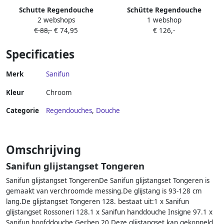
Schutte Regendouche
Schütte Regendouche
2 webshops
1 webshop
Opbouwset Schütte
Opbouwset Schutte
€ 88,-
€ 74,95
€ 126,-
Tenneriffa Stortdouche Wit
Aquastar 3 Functies Rond
en Chroom
met Planchet Chroom Wit
Specificaties
Merk
Sanifun
Kleur
Chroom
Categorie
Regendouches
,
Douche
Omschrijving
Sanifun glijstangset Tongeren
Sanifun glijstangset TongerenDe Sanifun glijstangset Tongeren is
gemaakt van verchroomde messing.De glijstang is 93-128 cm
lang.De glijstangset Tongeren 128. bestaat uit:1 x Sanifun
glijstangset Rossoneri 128.1 x Sanifun handdouche Insigne 97.1 x
Sanifun hoofddouche Gerben 20.Deze glijstangset kan gekoppeld