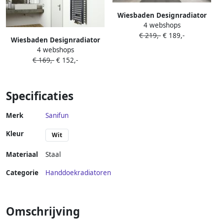
Wiesbaden Designradiator
4 webshops
Elara 180x60cm 1067 Watt
€ 219,-
€ 189,-
Mat Antraciet
Wiesbaden Designradiator
Middenonderaansluiting
4 webshops
Elara 120x45cm 538 Watt
€ 169,-
€ 152,-
Mat Antraciet
Middenonderaansluiting
Specificaties
Merk
Sanifun
Kleur
Wit
Materiaal
Staal
Categorie
Handdoekradiatoren
Omschrijving