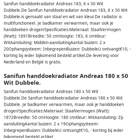
Sanifun handdoekradiator Andreas 183, 6 x 50 Wit
Dubbele.De Sanifun handdoekradiator Andreas 183, 6 x 50 Wit
Dubbele.is gemaakt van staal en wit van kleur.De radiator is
multifunctioneel. Je badkamer verwarmen, maar ook je
handdoeken drogen!Specificaties:Materiaal: StaalVermogen
(Watt): 1691Breedte: 50 cmHoogte: 183, 6 cmKleur:
WitAansluiting: Midden-aansluitingAantal buizen: 2 x
20Ophangsysteem: InbegrepenBuizen: DubbeleU ontvangt€10, -
korting bij ieder bijkomend besteld artikel.De levering voor
Nederland en België is gratis.
Sanifun handdoekradiator Andreas 180 x 50
Wit Dubbele.
Sanifun handdoekradiator Andreas 180 x 50 Wit
Dubbele.De Sanifun handdoekradiator Andreas 180 x 50 Wit
Dubbele. Je badkamer verwarmen, maar ook je handdoeken
drogen!Specificaties:Materiaal: StaalVermogen (Watt):
1872Breedte: 50 cmHoogte: 180 cmKleur: WitAansluiting: Zij-
aansluitingAantal buizen: 2 x 19Ophangsysteem:
InbegrepenBuizen: DubbeleU ontvangt€10, - korting bij ieder
bijkomend besteld artikel