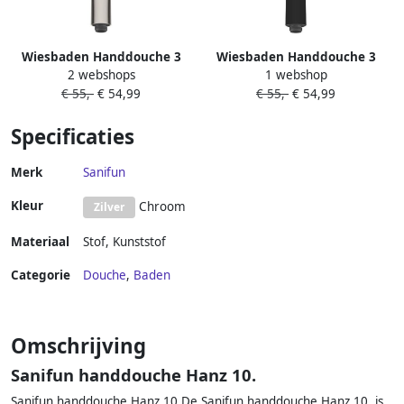
Wiesbaden Handdouche 3
Wiesbaden Handdouche 3
2 webshops
1 webshop
Standen Kunststof
Standen Kunststof Mat
€ 55,-
€ 54,99
€ 55,-
€ 54,99
Geborsteld Staal
Zwart
Specificaties
Merk
Sanifun
Kleur
Chroom
Zilver
Materiaal
Stof
,
Kunststof
Categorie
Douche
,
Baden
Omschrijving
Sanifun handdouche Hanz 10.
Sanifun handdouche Hanz 10.De Sanifun handdouche Hanz 10. is