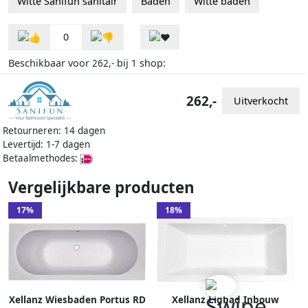
Witte Sanifun sanitair
Baden
Witte baden
0
Beschikbaar voor
bij
shop:
262,-
1
262,-
Uitverkocht
Retourneren: 14 dagen
Levertijd: 1-7 dagen
Betaalmethodes:
Vergelijkbare producten
17%
18%
Xellanz Wiesbaden Portus RD
Xellanz Ligbad Inbouw