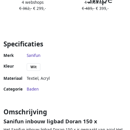
4 webshops
4 webshops
inbouw duo ligbad
Santino Rechthoek 1-2
€ 362,-
€ 299,-
€ 489,-
€ 399,-
170x70x43 cm glans wit
Persoons Duobad
21.3659
80x180x49cm Acryl Badkuip
Mat Wit
Specificaties
Merk
Sanifun
Kleur
Wit
Materiaal
Textiel
,
Acryl
Categorie
Baden
Omschrijving
Sanifun inbouw ligbad Doran 150 x
Het Sanifun inbouw ligbad Doran 150 x is gemaakt van acryl.Het