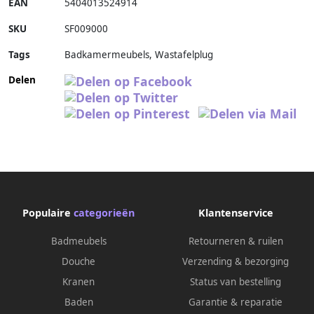
EAN
5404013524914
SKU
SF009000
Tags
Badkamermeubels, Wastafelplug
Delen
Populaire
categorieën
Klantenservice
Badmeubels
Retourneren & ruilen
Douche
Verzending & bezorging
Kranen
Status van bestelling
Baden
Garantie & reparatie