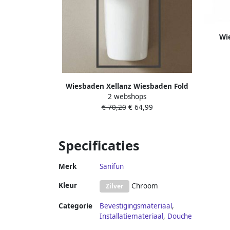
Wi
Was
G
Wiesbaden Xellanz Wiesbaden Fold
2 webshops
sifonkap 52cm + ophangset wit
€ 70,20
€ 64,99
Specificaties
Merk
Sanifun
Kleur
Chroom
Zilver
Categorie
Bevestigingsmateriaal
,
Installatiemateriaal
,
Douche