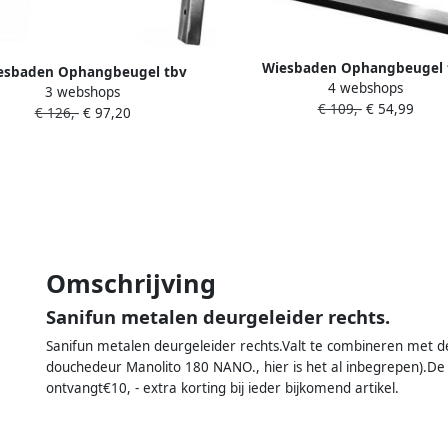
Wiesbaden Ophangbeugel 
esbaden Ophangbeugel tbv
4 webshops
Wastafelblad 46x22 cm Gebor
3 webshops
tafelblad 46x22 cm L-Vormig
€ 109,-
€ 54,99
Staal (per stuk)
€ 126,-
€ 97,20
eborsteld Staal (per stuk)
Omschrijving
Sanifun metalen deurgeleider rechts.
Sanifun metalen deurgeleider rechts.Valt te combineren met 
douchedeur Manolito 180 NANO., hier is het al inbegrepen).De 
ontvangt€10, - extra korting bij ieder bijkomend artikel.