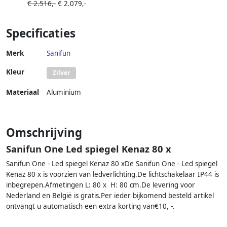
€ 2.516,-
€ 2.079,-
Toilet Wit Diepspoel Rimless
Quickrelease Douchewc
Luchtdroging Luchtafzuiging
Specificaties
en LED Verlichting
Merk
Sanifun
Kleur
Zilver
Materiaal
Aluminium
Omschrijving
Sanifun One Led spiegel Kenaz 80 x
Sanifun One - Led spiegel Kenaz 80 xDe Sanifun One - Led spiegel
Kenaz 80 x is voorzien van ledverlichting.De lichtschakelaar IP44 is
inbegrepen.Afmetingen L: 80 x H: 80 cm.De levering voor
Nederland en België is gratis.Per ieder bijkomend besteld artikel
ontvangt u automatisch een extra korting van€10, -.