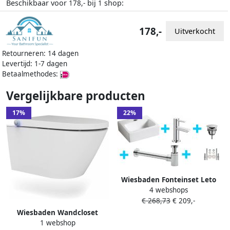
Beschikbaar voor
bij
shop:
178,-
1
178,-
Uitverkocht
Retourneren: 14 dagen
Levertijd: 1-7 dagen
Betaalmethodes:
Vergelijkbare producten
17%
22%
Wiesbaden Fonteinset Leto
4 webshops
Rechthoek 32x29x11cm
€ 268,73
€ 209,-
Keramiek Glans Wit Chroom
Toiletkraan Amador Sifon
Wiesbaden Wandcloset
Clickwaste Bevestigingsset
1 webshop
Vesta-Comfort Hangend