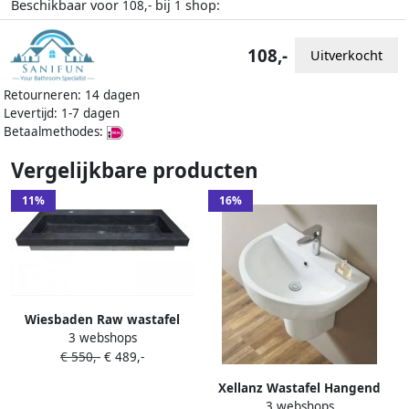
Beschikbaar voor
bij
shop:
108,-
1
108,-
Uitverkocht
Retourneren: 14 dagen
Levertijd: 1-7 dagen
Betaalmethodes:
Vergelijkbare producten
11%
16%
Wiesbaden Raw wastafel
3 webshops
enkel met 2 kraangaten
€ 550,-
€ 489,-
120x46x5 cm hardsteen
gezoet 39.3770
Xellanz Wastafel Hangend
3 webshops
Fold Ovaal 60x45x20cm