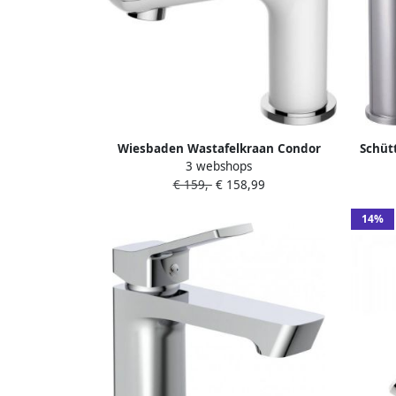
Wiesbaden Wastafelkraan Condor
Schüt
3 webshops
Opbouw Laag Mengkraan Rond
€ 159,-
€ 158,99
Chroom Wit 1 Greeps
14%