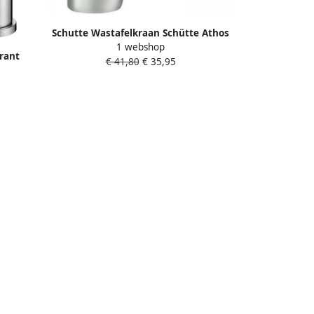
Schutte Wastafelkraan Schütte Athos
1 webshop
Eéngreepsmengkraan Geluidloos
rant
€ 41,80
€ 35,95
Chroom
 RVS 1