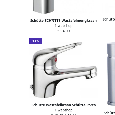
Schut
Schütte SCH??TTE Wastafelmengkraan
1 webshop
STILO chroomkleurig
€ 94,99
13%
Schutte Wastafelkraan Schütte Porto
1 webshop
Eéngreepsmengkraan Geluidloos
Schüt