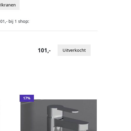
elkranen
bij
shop:
01,-
1
101,-
Uitverkocht
17%