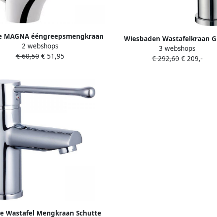
te MAGNA ééngreepsmengkraan
Wiesbaden Wastafelkraan G
2 webshops
wastafel chroom
3 webshops
Opbouw Laag Mengkraan Rond
€ 60,50
€ 51,95
€ 292,60
€ 209,-
Greeps
te Wastafel Mengkraan Schutte