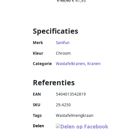
€ 48,40
€ 41,95
Chroom
Specificaties
Merk
Sanifun
Kleur
Chroom
Categorie
Wastafelkranen
,
Kranen
Referenties
EAN
5404013542819
SKU
29.4250
Tags
Wastafelmengkraan
Delen