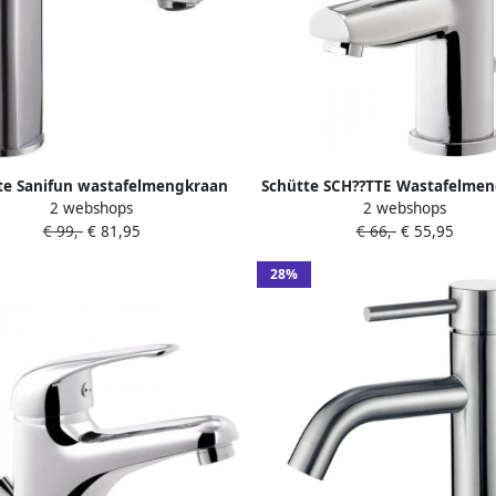
te Sanifun wastafelmengkraan
Schütte SCH??TTE Wastafelme
2 webshops
2 webshops
Vita Chroom + afvoerplug.
ATLANTA chroomkleurig
€ 99,-
€ 81,95
€ 66,-
€ 55,95
28%