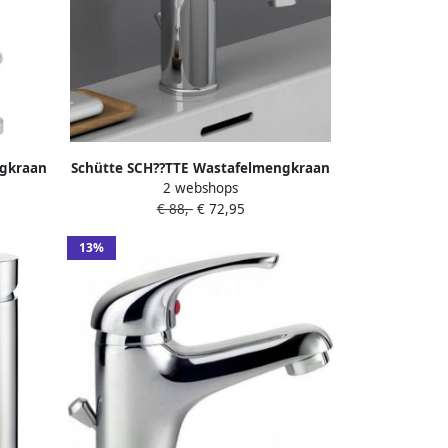
ngkraan
Schütte SCH??TTE Wastafelmengkraan
2 webshops
ELEPHANT chroomkleurig
€ 88,-
€ 72,95
13%