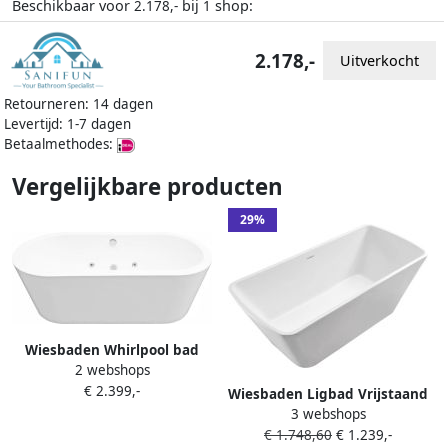
Beschikbaar voor
bij
shop:
2.178,-
1
2.178,-
Uitverkocht
Retourneren: 14 dagen
Levertijd: 1-7 dagen
Betaalmethodes:
Vergelijkbare producten
29%
Wiesbaden Whirlpool bad
2 webshops
Libero | 170x80 cm |
€ 2.399,-
Incl.Afvoer-Wit | Sleuf
Wiesbaden Ligbad Vrijstaand
overloop | Acryl |
3 webshops
Larx Rechthoek
Pneumatisch | Luchtsysteem
€ 1.748,60
€ 1.239,-
78x170x59cm