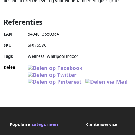
besteld artikel.De levering voor Nederland en België is gratis.
Referenties
EAN
5404013550364
SKU
SF075586
Tags
Wellness, Whirlpool indoor
Delen
Populaire
categorieën
Klantenservice