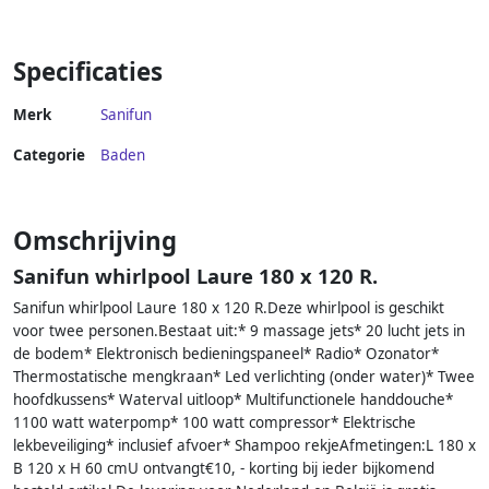
| Glans wit
Glasvezelversterkt
Hoogwaardig Acryl Glans Wit
met Badwaste en Overloop
Specificaties
Merk
Sanifun
Categorie
Baden
Omschrijving
Sanifun whirlpool Laure 180 x 120 R.
Sanifun whirlpool Laure 180 x 120 R.Deze whirlpool is geschikt
voor twee personen.Bestaat uit:* 9 massage jets* 20 lucht jets in
de bodem* Elektronisch bedieningspaneel* Radio* Ozonator*
Thermostatische mengkraan* Led verlichting (onder water)* Twee
hoofdkussens* Waterval uitloop* Multifunctionele handdouche*
1100 watt waterpomp* 100 watt compressor* Elektrische
lekbeveiliging* inclusief afvoer* Shampoo rekjeAfmetingen:L 180 x
B 120 x H 60 cmU ontvangt€10, - korting bij ieder bijkomend