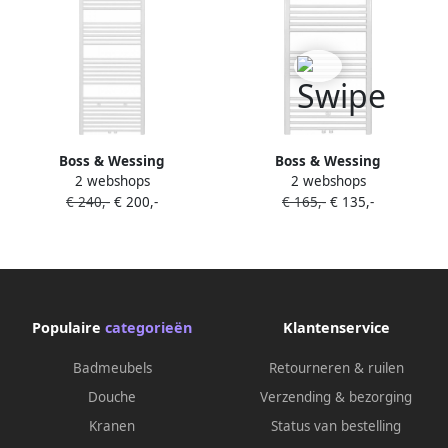
Boss & Wessing
Boss & Wessing
2 webshops
2 webshops
Designradiator BWS Nile
Designradiator BWS Nile
€ 240,-
€ 200,-
€ 165,-
€ 135,-
Gobi 180x60cm Geborsteld
Gobi 120x60cm Geborsteld
Mat Wit Midden zij-
Mat Wit Midden zij-
aansluiting
aansluiting
Populaire
categorieën
Klantenservice
Badmeubels
Retourneren & ruilen
Douche
Verzending & bezorging
Kranen
Status van bestelling