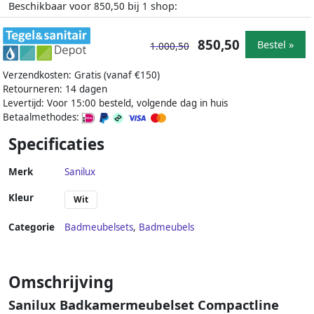
Beschikbaar voor
bij
shop:
850,50
1
850,50
Bestel »
1.000,50
Verzendkosten: Gratis (vanaf €150)
Retourneren: 14 dagen
Levertijd: Voor 15:00 besteld, volgende dag in huis
Betaalmethodes:
Specificaties
Merk
Sanilux
Kleur
Wit
Categorie
Badmeubelsets
,
Badmeubels
Omschrijving
Sanilux Badkamermeubelset Compactline