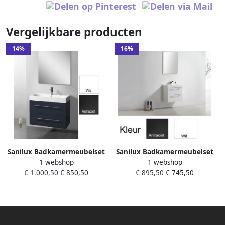
Vergelijkbare producten
14%
16%
Sanilux Badkamermeubelset
Sanilux Badkamermeubelset
1 webshop
1 webshop
Compactline 80x38x50 cm
Compactline 60x38x50 cm
€ 1.000,50
€ 850,50
€ 895,50
€ 745,50
Hoogglans Antraciet
Hoogglans Antraciet