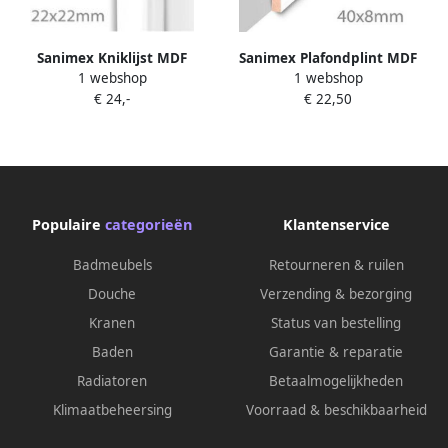
Sanimex Kniklijst MDF
Sanimex Plafondplint MDF
1 webshop
1 webshop
260x2.2x2.2cm Zilvergrijs
Zilvergrijs 260 cm x 4 cm x 8
€ 24,-
€ 22,50
mm
Populaire
categorieën
Klantenservice
Badmeubels
Retourneren & ruilen
Douche
Verzending & bezorging
Kranen
Status van bestelling
Baden
Garantie & reparatie
Radiatoren
Betaalmogelijkheden
Klimaatbeheersing
Voorraad & beschikbaarheid