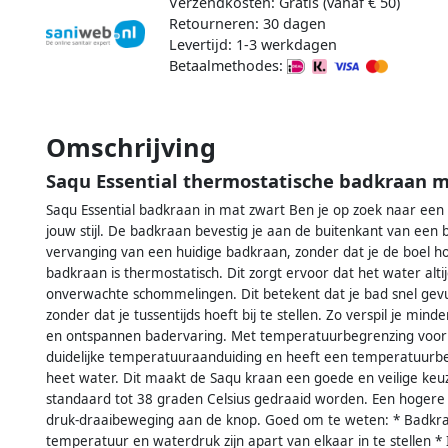
Verzendkosten: Gratis (vanaf € 50)
Retourneren: 30 dagen
Levertijd: 1-3 werkdagen
Betaalmethodes:
Omschrijving
Saqu Essential thermostatische badkraan m
Saqu Essential badkraan in mat zwart Ben je op zoek naar een
jouw stijl. De badkraan bevestig je aan de buitenkant van een
vervanging van een huidige badkraan, zonder dat je de boel ho
badkraan is thermostatisch. Dit zorgt ervoor dat het water alt
onverwachte schommelingen. Dit betekent dat je bad snel gev
zonder dat je tussentijds hoeft bij te stellen. Zo verspil je min
en ontspannen badervaring. Met temperatuurbegrenzing voor v
duidelijke temperatuuraanduiding en heeft een temperatuurbe
heet water. Dit maakt de Saqu kraan een goede en veilige keu
standaard tot 38 graden Celsius gedraaid worden. Een hogere 
druk-draaibeweging aan de knop. Goed om te weten: * Badkraa
temperatuur en waterdruk zijn apart van elkaar in te stellen * 