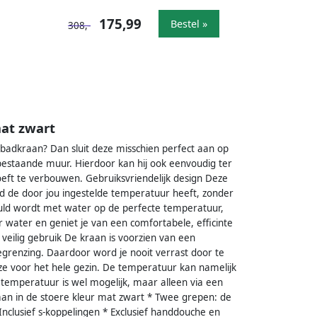
175,99
Bestel »
308,-
at zwart
 badkraan? Dan sluit deze misschien perfect aan op
 bestaande muur. Hierdoor kan hij ook eenvoudig ter
eft te verbouwen. Gebruiksvriendelijk design Deze
ijd de door jou ingestelde temperatuur heeft, zonder
uld wordt met water op de perfecte temperatuur,
der water en geniet je van een comfortabele, efficinte
eilig gebruik De kraan is voorzien van een
grenzing. Daardoor word je nooit verrast door te
ze voor het hele gezin. De temperatuur kan namelijk
temperatuur is wel mogelijk, maar alleen via een
n in de stoere kleur mat zwart * Twee grepen: de
Inclusief s-koppelingen * Exclusief handdouche en