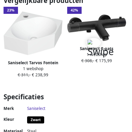
Vergelijkbare producten
23%
42%
Saniselect 2-gats
1 webshop
Badmengkraan
€ 308,-
€ 175,99
thermostatisch Mat Zwart
Saniselect Tarvos Fontein
1 webshop
27x27x10 cm Mat Wit
€ 311,-
€ 238,99
Specificaties
Merk
Saniselect
Kleur
Zwart
Materiaal
Staal