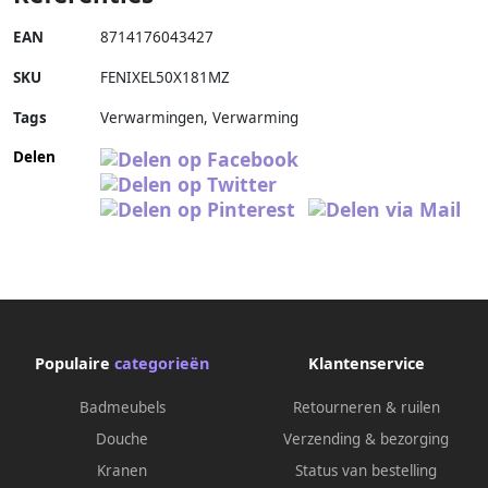
EAN
8714176043427
SKU
FENIXEL50X181MZ
Tags
Verwarmingen, Verwarming
Delen
Populaire
categorieën
Klantenservice
Badmeubels
Retourneren & ruilen
Douche
Verzending & bezorging
Kranen
Status van bestelling