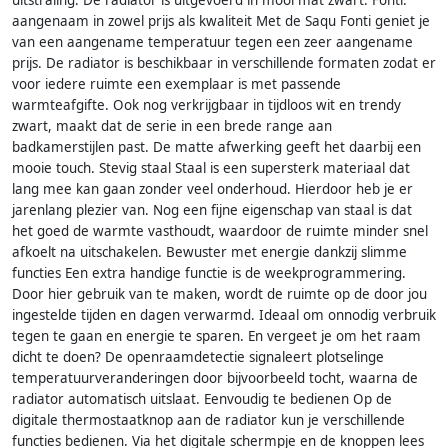
uitstraling. De radiator is uitgevoerd in mooi mat zwart. Fonti:
aangenaam in zowel prijs als kwaliteit Met de Saqu Fonti geniet je
van een aangename temperatuur tegen een zeer aangename
prijs. De radiator is beschikbaar in verschillende formaten zodat er
voor iedere ruimte een exemplaar is met passende
warmteafgifte. Ook nog verkrijgbaar in tijdloos wit en trendy
zwart, maakt dat de serie in een brede range aan
badkamerstijlen past. De matte afwerking geeft het daarbij een
mooie touch. Stevig staal Staal is een supersterk materiaal dat
lang mee kan gaan zonder veel onderhoud. Hierdoor heb je er
jarenlang plezier van. Nog een fijne eigenschap van staal is dat
het goed de warmte vasthoudt, waardoor de ruimte minder snel
afkoelt na uitschakelen. Bewuster met energie dankzij slimme
functies Een extra handige functie is de weekprogrammering.
Door hier gebruik van te maken, wordt de ruimte op de door jou
ingestelde tijden en dagen verwarmd. Ideaal om onnodig verbruik
tegen te gaan en energie te sparen. En vergeet je om het raam
dicht te doen? De openraamdetectie signaleert plotselinge
temperatuurveranderingen door bijvoorbeeld tocht, waarna de
radiator automatisch uitslaat. Eenvoudig te bedienen Op de
digitale thermostaatknop aan de radiator kun je verschillende
functies bedienen. Via het digitale schermpje en de knoppen lees