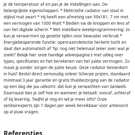
je de temperatuur af en pas je de instellingen aan. De
belangrijkste eigenschappen: * Elektrische radiator van staal in
stijlvol mat zwart * Hij heeft een afmeting van 50x181, 7 cm met
een vermogen van 1000 Watt * Bedien via de knoppen en lees af
van het digitale scherm * Met instelbare weekprogrammering: zo
kun je verwarmen op gezette tijden voor bewuster verbruik *
Energiebesparende functie: openraamdetectie herkent tocht en
slaat dan automatisch af Tip: nog niet helemaal zeker over wat je
zoekt? Bekijk hier onze handige adviespagina's met uitleg over
types, specificaties en het berekenen van het juiste vermogen. Zo
maak jij zonder zorgen de juiste keuze. Deze radiator binnenkort
in huis? Bestel direct eenvoudig online! Scherpe prijzen, standaard
minimaal 3 jaar garantie en gratis thuisbezorging van de radiator
op een dag die jou uitkomt: dat kun je verwachten van Saniweb.
Daarnaast kies je zelf hoe en wanneer je betaalt: vooraf, achteraf
of bij levering. Twijfel je nog en wil je meer info? Onze
sanitairexperts zijn 7 dagen per week bereikbaar voor antwoord
op al jouw vragen.
Referenties