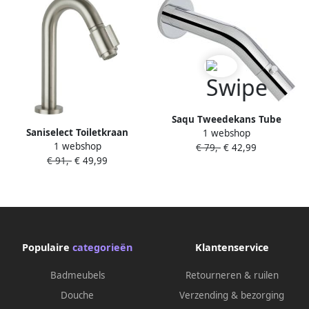
Saqu Tweedekans Tube
Saniselect Toiletkraan
1 webshop
Fonteinkraan muuruitloop
1 webshop
eengreeps met keramisch
€ 79,-
€ 42,99
chroom
€ 91,-
€ 49,99
binnenwerk 19 cm
geborsteld staal
Populaire
categorieën
Klantenservice
Badmeubels
Retourneren & ruilen
Douche
Verzending & bezorging