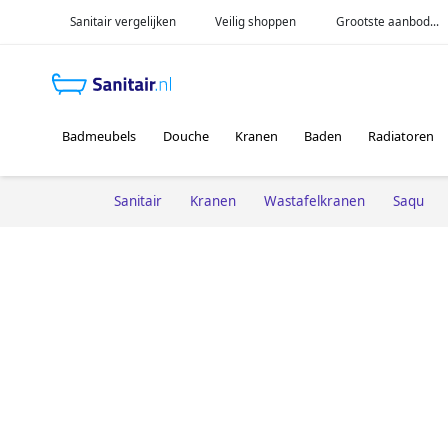
Sanitair vergelijken
Veilig shoppen
Grootste aanbod...
Badmeubels
Douche
Kranen
Baden
Radiatoren
Sanitair
Kranen
Wastafelkranen
Saqu