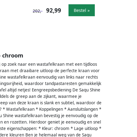
92,99
Bestel »
202,-
p chroom
j op zoek naar een wastafelkraan met een tijdloos
lkraan met draaibare uitloop de perfecte kraan voor
hine wastafelkraan eenvoudig van links naar rechts
ngsvrijheid, waardoor tandpastaresten gemakkelijk
el altijd netjes! Eengreepsbediening De Saqu Shine
iddels de greep aan de zijkant, waarmee je
ep van deze kraan is slank en subtiel, waardoor de
ng? * Wastafelkraan * Koppelingen * Aansluitslangen *
 Shine wastafelkraan bevestig je eenvoudig op de
n en rozetten. Hierdoor geniet je eenvoudig en snel
kste eigenschappen: * Kleur: chroom * Lage uitloop *
ndere kleuren Ben je helemaal weg van de Saqu