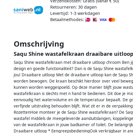
Verzendkosten: Gratis (vanaf € 50)
Retourneren: 30 dagen
Levertijd: 1-3 werkdagen
Betaalmethodes:
Omschrijving
Saqu Shine wastafelkraan draaibare uitloo
Saqu Shine wastafelkraan met draaibare uitloop chroom Ben ji
design en goede functionaliteit? Dan is de Saqu Shine wastafe
jou! Draaibare uitloop Met de draaibare uitloop kan de Saqu S
worden bewogen. De kraan beschikt hierdoor over veel bewegi
kunnen worden weggespoeld. Op deze manier blijft jouw wastaf
wastafelkraan is slechts met n hand te bedienen. Dit doe je m
eenvoudig het watervolume en de temperatuur bepaalt. De gre
verfijnde uitstraling behouden blijft. Wat zit er in de verpakki
RozettenHoe monteer je de Saqu Shine wastafelkraan? De Saqu
wastafel middels de meegeleverde aansluitslangen, koppelinge
van de wastafelkraan in jouw badkamer of toilet. De belangrij
Draaibare uitloop * EengreepsbedieningOok verkrijgbaar in a