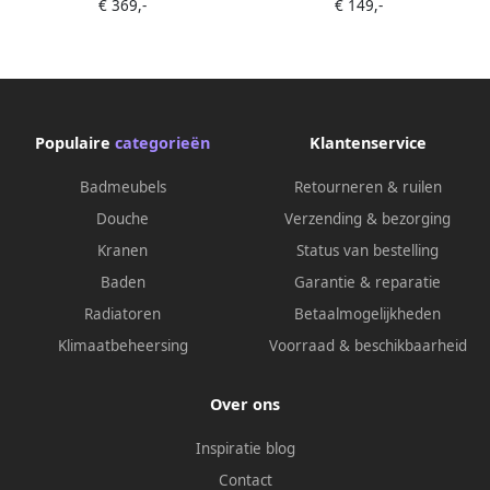
€ 369,-
€ 149,-
rollen) Smart-Ready RVS
Populaire
categorieën
Klantenservice
Badmeubels
Retourneren & ruilen
Douche
Verzending & bezorging
Kranen
Status van bestelling
Baden
Garantie & reparatie
Radiatoren
Betaalmogelijkheden
Klimaatbeheersing
Voorraad & beschikbaarheid
Over ons
Inspiratie blog
Contact