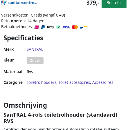
379,-
Bestel »
Verzendkosten: Gratis (vanaf € 49)
Retourneren: 14 dagen
Betaalmethodes:
Specificaties
Merk
SANTRAL
Kleur
Zilver
Materiaal
Rvs
Categorie
Toiletrolhouders
,
Toilet accessoires
,
Accessoires
Omschrijving
SanTRAL 4-rols toiletrolhouder (standaard)
RVS
4-rolshouder voor wandmontage.Automatisch rotatie systeem