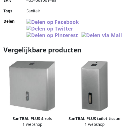
EAN
4054009001489
Tags
Sanitair
Delen
Vergelijkbare producten
SanTRAL PLUS 4-rols
SanTRAL PLUS toilet tissue
1 webshop
1 webshop
toiletrolhouder (standaard
dispenser RVS