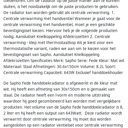
toebehoren. Om de radiator op de juiste manier aan te kunnen
sluiten, is het noodzakelijk om de juiste producten te gebruiken.
De radiator kan worden gebruikt als centrale verwarming. 1.
Centrale verwarming met handventiel Wanneer je gaat voor de
centrale verwarming met handventiel, moet je een geschikte
bevestigingsset kiezen. Hiervoor heb je de volgende producten
nodig: Aansluitset Knelkoppeling Afdekrozetten 2. Centrale
verwarming - klep met thermostaatkop Als je kiest voor een
thermostatische variant, raden we aan om te kiezen voor het
bevestigingsset van Sapho. Aansluitset Knelkoppeling
Afdekrozetten Specificaties Merk: Sapho Serie: Fede Kleur: Mat wit
Materiaal: Staal Afmetingen: 30.6x150cm Volume: 8.2L Soort:
Centrale verwarming Capaciteit: 643W Exclusief handdoekhouder
De Sapho Fede handdoekradiator is afgewerkt in de kleur mat
wit. Hij heeft een afmeting van 30x150cm en is gemaakt van
staal. De radiator heeft een l-vorm en moderne uitstraling
waardoor hij goed gecombineerd kan worden met vergelijkbare
producten. Het volume van de Sapho Fede handdoekradiator is 8,
2 liter en hij heeft een output van 643Watt. Deze radiator wordt
verwarmt door centrale verwarming. Hij moet dus worden
aangesloten op een radiator ventielset voor centrale verwarming