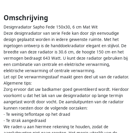
Omschrijving
Designradiator Sapho Fede 150x30, 6 cm Mat Wit
Deze designradiator van serie Fede kan door zijn eenvoudige
design geplaatst worden in iedere gewenste ruimte. Met het
ingetogen ontwerp is de handdoekradiator elegant en stijlvol. De
breedte van deze radiator is 30.6 cm, de hoogte 150 cm en het
vermogen bedraagt 643 Watt. U kunt deze radiator gebruiken bij
een combinatie van centrale en elektrische verwarming,
elektrische verwarming of centrale verwarming.
Let op! De verwarmingsstaaf maakt geen deel uit van de radiator.
Algemene tips:
Zorg ervoor dat uw badkamer goed geventileerd wordt. Hierdoor
voorkomt u dat het lak van uw designradiator op lange termijn
aangetast wordt door vocht. De aansluitpunten van de radiator
kunnen roesten door de volgende oorzaken:
- Te weinig teflontape op het draad
- Te strak aangedraaid
We raden u aan hiermee rekening te houden, zodat de
aansluitpunten niet gaan roesten. Het mooie uiterlijk van de