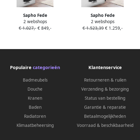
Sapho Fede
Sapho Fede
2 webshops
2 webshops
badkamerradiator 1500x306
badkamerradiator 1500x490
€ 1.027,-
€ 849,-
€ 1.523,39
€ 1.259,-
mm 6 segmenten zwart mat
mm 10 segmenten zwart
mat
Populaire
categorieën
Klantenservice
Badmeubels
Retourneren & ruilen
Douche
Verzending & bezorging
Kranen
Status van bestelling
Baden
Garantie & reparatie
Radiatoren
Betaalmogelijkheden
Klimaatbeheersing
Voorraad & beschikbaarheid