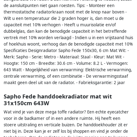
de aansluitpunten niet gaan roesten. Tips: - Monteer een
thermostatische radiatorkraan nooit met de knop naar boven -
Wilt u een temperatuur die 2 graden hoger is, dan moet u de
capaciteit met 10% verhogen - Heeft u muurisolatie en/of
dubbelglas, dan kan de benodigde capaciteit in het betreffende
vertrek met 10% worden verlaagd - Indien u in een vrijstaand huis
of hoekhuis woont, verhoog dan de benodigde capaciteit met 10%
Specificaties Designradiator Sapho Fede 150x30, 6 cm Mat Wit: -
Merk: Sapho - Serie: Metro - Materiaal: Staal - Kleur: Mat Wit -
Hoogte: 150 cm - Breedte: 30.6 cm - Volume: 8.2 L - Vermogen:
643 Watt - Mogelijkheid van verwarming: Elektrische verwarming,
centrale verwarming, of een combinatie - De verwarmingsstaaf
maakt geen deel uit van de radiator. - Fabrieksgarantie: 2 jaar
Sapho Fede handdoekradiator mat wit
31x150cm 643W
Wat vind je van deze mega toffe radiator? Een echte eyecatcher
voor in de badkamer of in een andere ruimte. Hij heeft een
stoere uitstraling en verticale buizen. De handdoekhouder zit er
niet bij in. Deze kan je er zelf los bij shoppen en vind je onder de