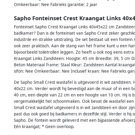
Omkeerbaar: Nee Fabrieks garantie: 2 jaar
Sapho Fonteinset Crest Kraangat Links 40
Fonteinset Sapho Crest Kraangat Links 40x45x22 cm Zandsteen 
badkamer? Dan is de fonteinset van Sapho Crest zeker geschikt. 
industrile en strakke uitstraling. De set bestaat uit een fontei
ook zeer praktisch. Aan de stang van het frame kunt u een h
bijvoorbeeld toiletrollen leggen. Zo heeft u ook nog eens extra
Kraangat Links Zandsteen: Hoogte: 45 cm Breedte: 39, 5 cm Die
Beton Materiaal frame: Staal Kleur: Zandsteen Aantal kraanga
sifon: Nee Omkeerbaar: Nee Inclusief kraan: Nee Fabrieks gara
De Sapho Small Crest wastafel is uitgevoerd in wit zandsteen.
40x22 cm. Verder wordt hij bevestigd aan de muur of in een
40 cm, een diepte van 22 cm en een hoogte van 10 cm. Hij is 
vergemakkelijkt het schoonmaken. Ook bevat de wastafel een 
Small Crest wastafel uitgevoerd is in wit zandsteen en door zijn
past dus ook goed bij badkamers in dezelfde stijl. Verder is h
Sapho. De fontein wordt geleverd met een bijpassende afvoer
Eén kraangat; * Geen overloop.