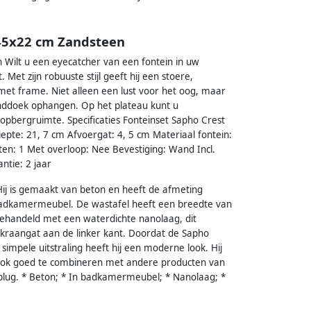
x45x22 cm Zandsteen
Wilt u een eyecatcher van een fontein in uw
Met zijn robuuste stijl geeft hij een stoere,
n met frame. Niet alleen een lust voor het oog, maar
anddoek ophangen. Op het plateau kunt u
 opbergruimte. Specificaties Fonteinset Sapho Crest
pte: 21, 7 cm Afvoergat: 4, 5 cm Materiaal fontein:
ten: 1 Met overloop: Nee Bevestiging: Wand Incl.
ntie: 2 jaar
 Hij is gemaakt van beton en heeft de afmeting
 badkamermeubel. De wastafel heeft een breedte van
behandeld met een waterdichte nanolaag, dit
kraangat aan de linker kant. Doordat de Sapho
 simpele uitstraling heeft hij een moderne look. Hij
ij ook goed te combineren met andere producten van
plug. * Beton; * In badkamermeubel; * Nanolaag; *