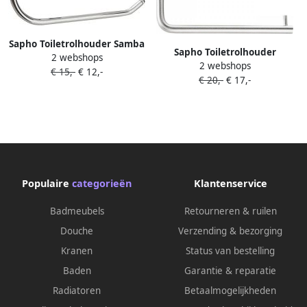
Sapho Toiletrolhouder Samba
Sapho Toiletrolhouder
2 webshops
16.8x9.8 Chroom
2 webshops
13.5x8.5 Zelfklevend
€ 15,-
€ 12,-
€ 20,-
€ 17,-
Geborsteld RVS
Populaire
categorieën
Klantenservice
Badmeubels
Retourneren & ruilen
Douche
Verzending & bezorging
Kranen
Status van bestelling
Baden
Garantie & reparatie
Radiatoren
Betaalmogelijkheden