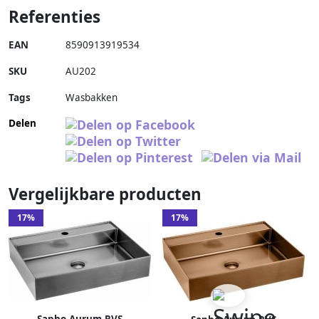
Referenties
EAN
8590913919534
SKU
AU202
Tags
Wasbakken
Delen
Vergelijkbare producten
17%
17%
Sapho Aurum RVS