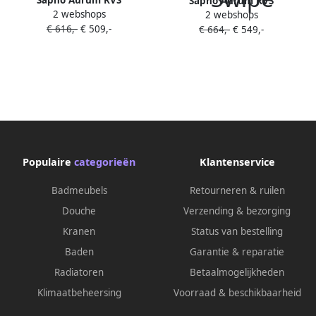
Sapho Aurum RVS
2 webshops
wandhangwastafel 55x42cm
2 webshops
wandhangwastafel 55x42cm
€ 616,-
€ 509,-
inclusief afvoer RVS mat
€ 664,-
€ 549,-
inclusief afvoer koper mat
Populaire
categorieën
Klantenservice
Badmeubels
Retourneren & ruilen
Douche
Verzending & bezorging
Kranen
Status van bestelling
Baden
Garantie & reparatie
Radiatoren
Betaalmogelijkheden
Klimaatbeheersing
Voorraad & beschikbaarheid