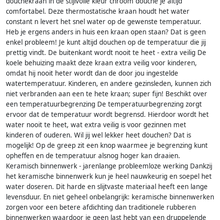
douchekraan in de stijlvolle kleur chroom douche je altijd
comfortabel. Deze thermostatische kraan houdt het water
constant n levert het snel water op de gewenste temperatuur.
Heb je ergens anders in huis een kraan open staan? Dat is geen
enkel probleem! Je kunt altijd douchen op de temperatuur die jij
prettig vindt. De buitenkant wordt nooit te heet - extra veilig De
koele behuizing maakt deze kraan extra veilig voor kinderen,
omdat hij nooit heter wordt dan de door jou ingestelde
watertemperatuur. Kinderen, en andere gezinsleden, kunnen zich
niet verbranden aan een te hete kraan; super fijn! Beschikt over
een temperatuurbegrenzing De temperatuurbegrenzing zorgt
ervoor dat de temperatuur wordt begrensd. Hierdoor wordt het
water nooit te heet, wat extra veilig is voor gezinnen met
kinderen of ouderen. Wil jij wel lekker heet douchen? Dat is
mogelijk! Op de greep zit een knop waarmee je begrenzing kunt
opheffen en de temperatuur alsnog hoger kan draaien.
Keramisch binnenwerk - jarenlange probleemloze werking Dankzij
het keramische binnenwerk kun je heel nauwkeurig en soepel het
water doseren. Dit harde en slijtvaste materiaal heeft een lange
levensduur. En niet geheel onbelangrijk: keramische binnenwerken
zorgen voor een betere afdichting dan traditionele rubberen
binnenwerken waardoor je geen last hebt van een druppelende