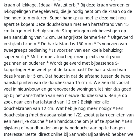
kraan of lekkage. Ideaal! Wat zit erbij? Bij deze kraan worden er
S-koppelingen meegeleverd, die je nodig hebt om de kraan op de
leidingen te monteren. Super handig; nu hoef je deze niet nog
apart te kopen! Deze douchekraan met een hartafstand van 15
cm kun je met behulp van de S-koppelingen ook bevestigen op
een aansluiting van 12 cm. Belangrijkste kenmerken * Uitgevoerd
in stijlvol chroom * De hartafstand is 150 mm * Is voorzien van
tweegreeps bediening * Is voorzien van een koele behuizing;
super veilig * Met temperatuurbegrenzing: extra veilig voor
gezinnen en ouderen * Wordt geleverd met bijpassende S-
koppelingenHoe weet je of de kraan past? De hartafstand van
deze kraan is 15 cm. Dat houdt in dat de afstand tussen de twee
aansluitpunten van de douchekraan 15 cm is. We zien dit vooral
veel in nieuwbouw en gerenoveerde woningen, let hier dus goed
op bij het aanschaffen van een nieuwe douchekraan. Ben je op
zoek naar een hartafstand van 12 cm? Bekijk hier alle
douchekranen van 12 cm. Wat heb je nog meer nodig? * Een
doucheslang (met draadaansluiting 1/2), zodat jij kan genieten van
een heerlijke douche * Een handdouche om je af te spoelen * Een
glijstang of wandhouder om je handdouche aan op te hangen
Interesse? Bestel direct online bij Saniweb! Bij Saniweb hebben we