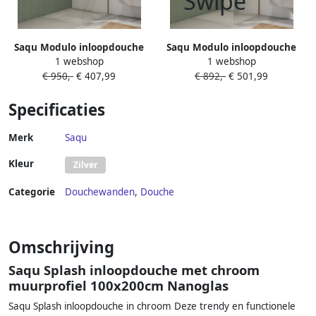
Saqu Modulo inloopdouche
Saqu Modulo inloopdouche
1 webshop
1 webshop
incl. antikalk 110x210cm met
incl. antikalk 100x210cm
€ 950,-
€ 407,99
€ 892,-
€ 501,99
handdoekhouder gunmetal
geribbeld glas geborsteld
koper
Specificaties
Merk
Saqu
Kleur
Zilver
Categorie
Douchewanden
,
Douche
Omschrijving
Saqu Splash inloopdouche met chroom
muurprofiel 100x200cm Nanoglas
Saqu Splash inloopdouche in chroom Deze trendy en functionele