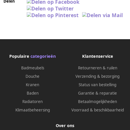
Delen
Populaire
categorieën
Klantenservice
Badmeubels
Retourneren & ruilen
Douche
Verzending & bezorging
Kranen
Status van bestelling
Baden
Garantie & reparatie
Radiatoren
Betaalmogelijkheden
Klimaatbeheersing
Voorraad & beschikbaarheid
Over ons