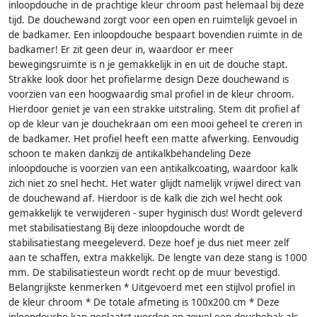
inloopdouche in de prachtige kleur chroom past helemaal bij deze
tijd. De douchewand zorgt voor een open en ruimtelijk gevoel in
de badkamer. Een inloopdouche bespaart bovendien ruimte in de
badkamer! Er zit geen deur in, waardoor er meer
bewegingsruimte is n je gemakkelijk in en uit de douche stapt.
Strakke look door het profielarme design Deze douchewand is
voorzien van een hoogwaardig smal profiel in de kleur chroom.
Hierdoor geniet je van een strakke uitstraling. Stem dit profiel af
op de kleur van je douchekraan om een mooi geheel te creren in
de badkamer. Het profiel heeft een matte afwerking. Eenvoudig
schoon te maken dankzij de antikalkbehandeling Deze
inloopdouche is voorzien van een antikalkcoating, waardoor kalk
zich niet zo snel hecht. Het water glijdt namelijk vrijwel direct van
de douchewand af. Hierdoor is de kalk die zich wel hecht ook
gemakkelijk te verwijderen - super hyginisch dus! Wordt geleverd
met stabilisatiestang Bij deze inloopdouche wordt de
stabilisatiestang meegeleverd. Deze hoef je dus niet meer zelf
aan te schaffen, extra makkelijk. De lengte van deze stang is 1000
mm. De stabilisatiesteun wordt recht op de muur bevestigd.
Belangrijkste kenmerken * Uitgevoerd met een stijlvol profiel in
de kleur chroom * De totale afmeting is 100x200 cm * Deze