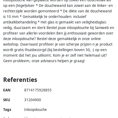
inloopdouche kan geplaatst worden op zowel een douchebak als
op een (tegel)vloer * De douchewand kan zowel aan de linker- en
rechterzijde worden gemonteerd * De dikte van de douchewand
is 10 mm * Gemakkelijk te onderhouden: inclusief
antikalkbehandeling * Het glas is gemaakt van veiligheidsglas:
veilig, duurzaam en sterk Bestel jouw inloopdouche bij Saniweb en
profiteer van allerlei voordelen Ben jij enthousiast geworden over
deze inloopdouche? Bestel deze gemakkelijk in onze online
webshop. Daarnaast profiteer je van scherpe prijzen n je product
wordt gratis thuisbezorgd (bij bestellingen boven 50, -) op een
moment dat het jou uitkomt. Kom je er zelf niet helemaal uit?
Geen probleem, onze adviseurs helpen je graag!
Referenties
EAN
8714175928855
SKU
31204900
Tags
Inloopdouche