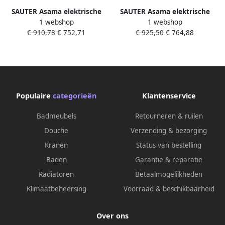
SAUTER Asama elektrische
SAUTER Asama elektrische
1 webshop
1 webshop
radiator 55x103.2cm
radiator 55x143.2cm
€ 910,78
€ 752,71
€ 925,50
€ 764,88
connected 500watt verticaal
connected 750watt Verticaal
staal wit 233176
staal wit 233177
Populaire
categorieën
Klantenservice
Badmeubels
Retourneren & ruilen
Douche
Verzending & bezorging
Kranen
Status van bestelling
Baden
Garantie & reparatie
Radiatoren
Betaalmogelijkheden
Klimaatbeheersing
Voorraad & beschikbaarheid
Over ons