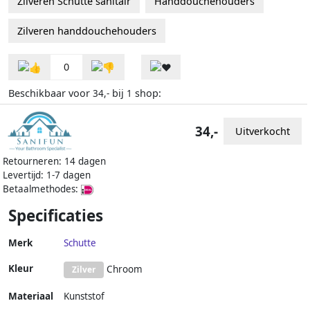
Zilveren Schutte sanitair
Handdouchehouders
Zilveren handdouchehouders
0
Beschikbaar voor
bij
shop:
34,-
1
34,-
Uitverkocht
Retourneren: 14 dagen
Levertijd: 1-7 dagen
Betaalmethodes:
Specificaties
Merk
Schutte
Kleur
Chroom
Zilver
Materiaal
Kunststof