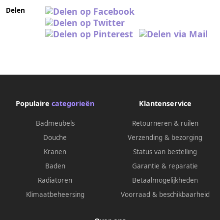
Delen
Populaire
categorieën
Klantenservice
Badmeubels
Retourneren & ruilen
Douche
Verzending & bezorging
Kranen
Status van bestelling
Baden
Garantie & reparatie
Radiatoren
Betaalmogelijkheden
Klimaatbeheersing
Voorraad & beschikbaarheid