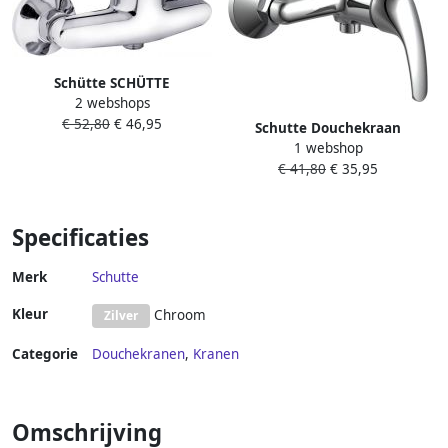
Schütte SCHÜTTE
2 webshops
Douchemengkraan MAGNA
€ 52,80
€ 46,95
chroomkleurig
Schutte Douchekraan
1 webshop
Schütte Athos
€ 41,80
€ 35,95
Eéngreepsmengkraan
Geluidloos Chroom
Specificaties
Merk
Schutte
Kleur
Chroom
Zilver
Categorie
Douchekranen
,
Kranen
Omschrijving