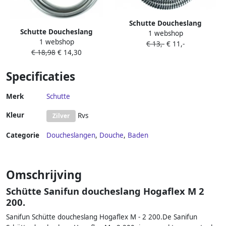
Schutte Doucheslang
Schutte Doucheslang
1 webshop
Hogaflex K-1 150cm
1 webshop
Hogaflex K-7 200cm Silverflex
€ 13,-
€ 11,-
Kunststof Zwart Chroom
€ 18,98
€ 14,30
Kunststof Zilver
Specificaties
Merk
Schutte
Kleur
Rvs
Zilver
Categorie
Doucheslangen
,
Douche
,
Baden
Omschrijving
Schütte Sanifun doucheslang Hogaflex M 2
200.
Sanifun Schütte doucheslang Hogaflex M - 2 200.De Sanifun