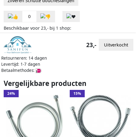
Zilveren Schutte doucheslangen
0
Beschikbaar voor
bij
shop:
23,-
1
23,-
Uitverkocht
Retourneren: 14 dagen
Levertijd: 1-7 dagen
Betaalmethodes:
Vergelijkbare producten
24%
15%