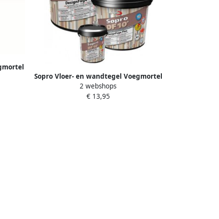
gmortel
Sopro Vloer- en wandtegel Voegmortel
14 1kg
2 webshops
DF 10 Flexibel zandgrijs nr. 18 1kg Grijs
€ 13,95
SOP5028