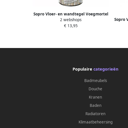
Sopro Vloer- en wandtegel Voegmortel
Sopro 
2 webshops
DF 10 Flexibel manhatten nr. 77 1kg
DF 
€ 13,95
Grijs SOP5029
Populaire
categorieën
Badmeubels
Douche
Kranen
Baden
Radiatoren
Klimaatbeheersing