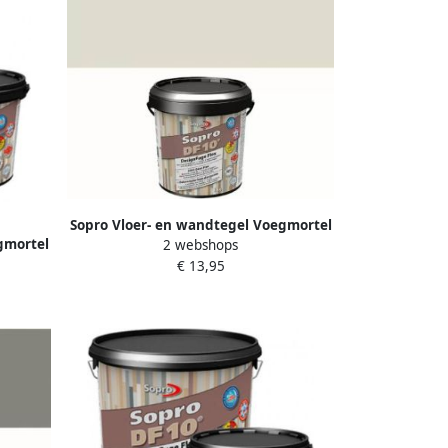
Sopro Vloer- en wandtegel Voegmortel
gmortel
2 webshops
DF 10 Flexibel zilvergrijs nr. 17 1kg
16 1kg
€ 13,95
Zilvergrijs SOP5022