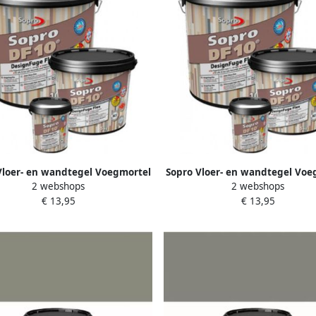
Vloer- en wandtegel Voegmortel
Sopro Vloer- en wandtegel Voe
2 webshops
2 webshops
10 Flexibel wit nr. 10 1kg Wit
DF 10 Flexibel licht grijs nr. 
€ 13,95
€ 13,95
SOP5020
Licht grijs SOP5021