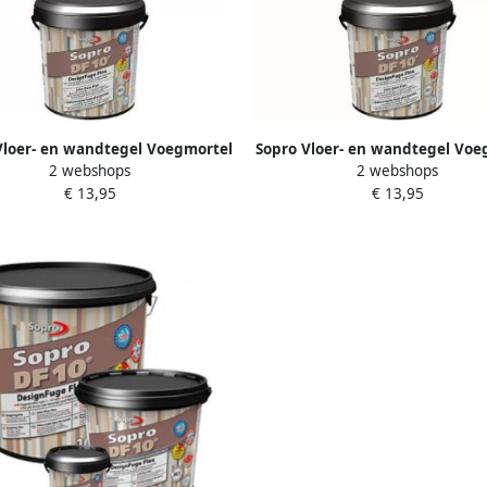
Vloer- en wandtegel Voegmortel
Sopro Vloer- en wandtegel Voe
2 webshops
2 webshops
 Flexibel steengrijs nr. 22 1kg
DF 10 Flexibel betongrijs nr. 
€ 13,95
€ 13,95
Steengrijs SOP5026
Betongrijs SOP5027