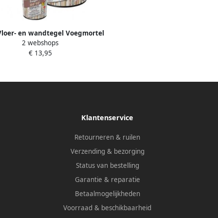
Vloer- en wandtegel Voegmortel
2 webshops
10 Flexibel jasmijn nr. 28 1kg
€ 13,95
Jasmijn SOP5030
Klantenservice
Retourneren & ruilen
Verzending & bezorging
Status van bestelling
Garantie & reparatie
Betaalmogelijkheden
Voorraad & beschikbaarheid