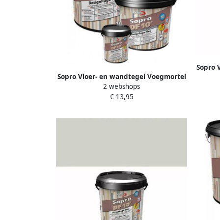
Sopro 
Sopro Vloer- en wandtegel Voegmortel
DF 10
2 webshops
DF 10 Flexibel grijs nr. 15 1kg Grijs
€ 13,95
SOP5023