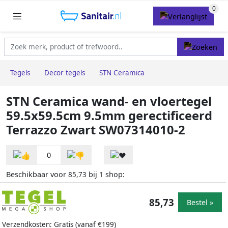
Tegels
Decor tegels
STN Ceramica
STN Ceramica wand- en vloertegel
59.5x59.5cm 9.5mm gerectificeerd
Terrazzo Zwart SW07314010-2
0
Beschikbaar voor
bij
shop:
85,73
1
85,73
Bestel »
Verzendkosten: Gratis (vanaf €199)