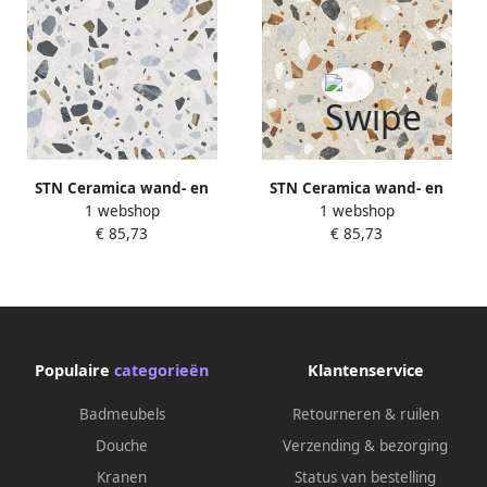
STN Ceramica wand- en
STN Ceramica wand- en
1 webshop
1 webshop
vloertegel 59.5x59.5cm
vloertegel 59.5x59.5cm
€ 85,73
€ 85,73
9.5mm gerectificeerd
9.5mm gerectificeerd
Terrazzo Wit SW07314010
Terrazzo Beige SW07314010-1
Populaire
categorieën
Klantenservice
Badmeubels
Retourneren & ruilen
Douche
Verzending & bezorging
Kranen
Status van bestelling