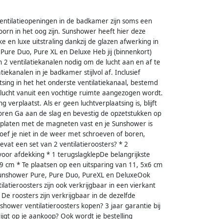
Ventilatieopeningen in de badkamer zijn soms een
orn in het oog zijn. Sunshower heeft hier deze
ke en luxe uitstraling dankzij de glazen afwerking in
Pure Duo, Pure XL en Deluxe Heb jij (binnenkort)
n 2 ventilatiekanalen nodig om de lucht aan en af te
tiekanalen in je badkamer stijlvol af. Inclusief
tsing in het het onderste ventilatiekanaal, bestemd
de lucht vanuit een vochtige ruimte aangezogen wordt.
 verplaatst. Als er geen luchtverplaatsing is, blijft
boren Ga aan de slag en bevestig de opzetstukken op
lasplaten met de magneten vast en je Sunshower is
oef je niet in de weer met schroeven of boren,
 bevat een set van 2 ventilatieroosters? * 2
voor afdekking * 1 terugslagklepDe belangrijkste
x9 cm * Te plaatsen op een uitsparing van 11, 5x6 cm
 Sunshower Pure, Pure Duo, PureXL en DeluxeOok
atieroosters zijn ook verkrijgbaar in een vierkant
e roosters zijn verkrijgbaar in de dezelfde
shower ventilatieroosters kopen? 3 jaar garantie bij
rijgt op je aankoop? Ook wordt je bestelling