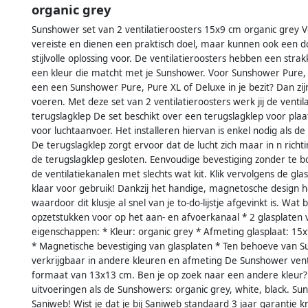
organic grey
Sunshower set van 2 ventilatieroosters 15x9 cm organic grey 
vereiste en dienen een praktisch doel, maar kunnen ook een do
stijlvolle oplossing voor. De ventilatieroosters hebben een strak
een kleur die matcht met je Sunshower. Voor Sunshower Pure, 
een een Sunshower Pure, Pure XL of Deluxe in je bezit? Dan zij
voeren. Met deze set van 2 ventilatieroosters werk jij de ventila
terugslagklep De set beschikt over een terugslagklep voor plaa
voor luchtaanvoer. Het installeren hiervan is enkel nodig als 
De terugslagklep zorgt ervoor dat de lucht zich maar in n richting
de terugslagklep gesloten. Eenvoudige bevestiging zonder te 
de ventilatiekanalen met slechts wat kit. Klik vervolgens de g
klaar voor gebruik! Dankzij het handige, magnetosche design h
waardoor dit klusje al snel van je to-do-lijstje afgevinkt is. Wat
opzetstukken voor op het aan- en afvoerkanaal * 2 glasplaten 
eigenschappen: * Kleur: organic grey * Afmeting glasplaat: 15
* Magnetische bevestiging van glasplaten * Ten behoeve van
verkrijgbaar in andere kleuren en afmeting De Sunshower ventil
formaat van 13x13 cm. Ben je op zoek naar een andere kleur? D
uitvoeringen als de Sunshowers: organic grey, white, black. Sun
Saniweb! Wist je dat je bij Saniweb standaard 3 jaar garantie k