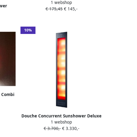
1 webshop
Ventilatierooster 15x9cm Glas Zwart
wer
€ 175,45
€ 145,-
voor Deluxe Pure en Pure
s Zwart
e
10%
 Combi
m Full
m
Douche Concurrent Sunshower Deluxe
1 webshop
Black UV en Infrarood Inbouwapparaat
€ 3.700,-
€ 3.330,-
32x187x16cm Full Body 2000watt
Aluminium