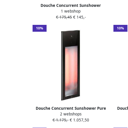
Ventila
Douche Concurrent Sunshower
1 webshop
Ventilatierooster 13x13cm Glas Wit
€ 175,45
€ 145,-
voor Deluxe Pure en Pure
10%
10%
Douche Concurrent Sunshower Pure
Douch
2 webshops
Black Infrarood Inbouwapparaat
Blac
€ 1.175,-
€ 1.057,50
19.9x61.9x10cm Half Body 1250watt
20x1
Aluminium