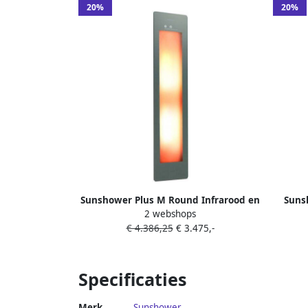
20%
20%
Sunshower Plus M Round Infrarood en
Suns
2 webshops
UV-licht 140x33 cm Inbouw Opbouw
185x
€ 4.386,25
€ 3.475,-
vlak of hoek Organic Grey Sunm0600-
hoek
m0103
Specificaties
Merk
Sunshower