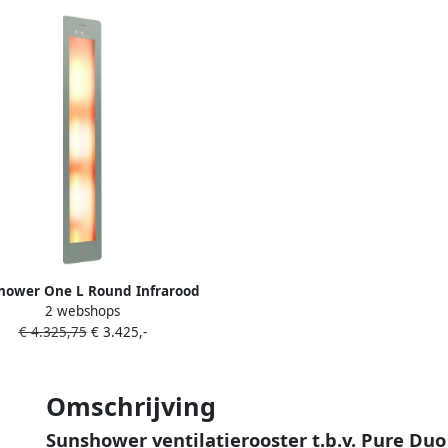
hower One L Round Infrarood
2 webshops
33 cm Inbouw Opbouw vlak of
€ 4.325,75
€ 3.425,-
 Organic Grey Sunl0500-l0103
Omschrijving
Sunshower ventilatierooster t.b.v. Pure Du