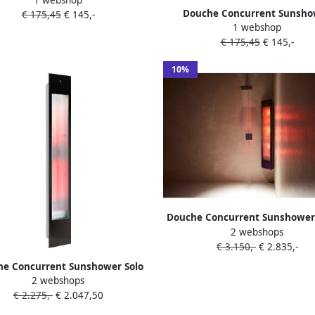
tierooster 15x9cm Glas Wit voor
Douche Concurrent Sunsho
€ 175,45
€ 145,-
Deluxe Pure en Pure
1 webshop
Ventilatierooster 13x13cm Gla
€ 175,45
€ 145,-
voor Deluxe Pure en Pur
10%
Douche Concurrent Sunshower
2 webshops
Black UV en Infrarood
€ 3.150,-
€ 2.835,-
Opbouwapparaat 29x144x22.8c
Body 2000watt Aluminiu
e Concurrent Sunshower Solo
2 webshops
k Infrarood Opbouwapparaat
€ 2.275,-
€ 2.047,50
25x18cm Full Body 1500watt
Aluminium