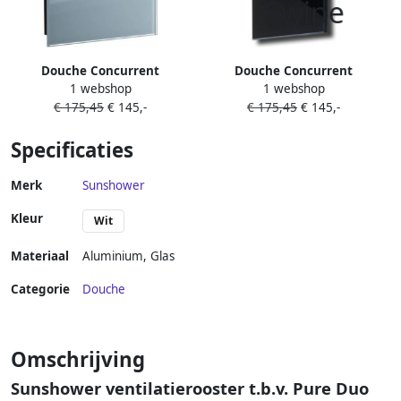
Douche Concurrent
Douche Concurrent
1 webshop
1 webshop
Sunshower Ventilatierooster
Sunshower Ventilatierooster
€ 175,45
€ 145,-
€ 175,45
€ 145,-
13x13cm Glas Wit voor
13x13cm Glas Zwart voor
Deluxe Pure en Pure
Deluxe Pure en Pure
Specificaties
Merk
Sunshower
Kleur
Wit
Materiaal
Aluminium
,
Glas
Categorie
Douche
Omschrijving
Sunshower ventilatierooster t.b.v. Pure Duo