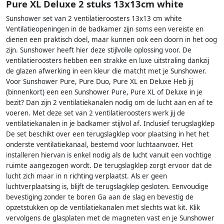
Pure XL Deluxe 2 stuks 13x13cm white
Sunshower set van 2 ventilatieroosters 13x13 cm white
Ventilatieopeningen in de badkamer zijn soms een vereiste en
dienen een praktisch doel, maar kunnen ook een doorn in het oog
zijn. Sunshower heeft hier deze stijlvolle oplossing voor. De
ventilatieroosters hebben een strakke en luxe uitstraling dankzij
de glazen afwerking in een kleur die matcht met je Sunshower.
Voor Sunshower Pure, Pure Duo, Pure XL en Deluxe Heb jij
(binnenkort) een een Sunshower Pure, Pure XL of Deluxe in je
bezit? Dan zijn 2 ventilatiekanalen nodig om de lucht aan en af te
voeren. Met deze set van 2 ventilatieroosters werk jij de
ventilatiekanalen in je badkamer stijlvol af. Inclusief terugslagklep
De set beschikt over een terugslagklep voor plaatsing in het het
onderste ventilatiekanaal, bestemd voor luchtaanvoer. Het
installeren hiervan is enkel nodig als de lucht vanuit een vochtige
ruimte aangezogen wordt. De terugslagklep zorgt ervoor dat de
lucht zich maar in n richting verplaatst. Als er geen
luchtverplaatsing is, blijft de terugslagklep gesloten. Eenvoudige
bevestiging zonder te boren Ga aan de slag en bevestig de
opzetstukken op de ventilatiekanalen met slechts wat kit. Klik
vervolgens de glasplaten met de magneten vast en je Sunshower