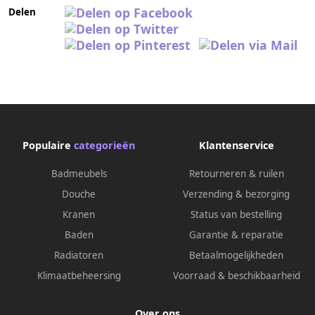
Delen
Populaire
categorieën
Klantenservice
Badmeubels
Retourneren & ruilen
Douche
Verzending & bezorging
Kranen
Status van bestelling
Baden
Garantie & reparatie
Radiatoren
Betaalmogelijkheden
Klimaatbeheersing
Voorraad & beschikbaarheid
Over ons