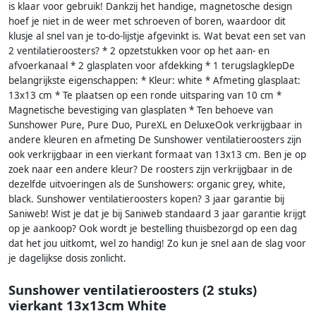
is klaar voor gebruik! Dankzij het handige, magnetosche design
hoef je niet in de weer met schroeven of boren, waardoor dit
klusje al snel van je to-do-lijstje afgevinkt is. Wat bevat een set van
2 ventilatieroosters? * 2 opzetstukken voor op het aan- en
afvoerkanaal * 2 glasplaten voor afdekking * 1 terugslagklepDe
belangrijkste eigenschappen: * Kleur: white * Afmeting glasplaat:
13x13 cm * Te plaatsen op een ronde uitsparing van 10 cm *
Magnetische bevestiging van glasplaten * Ten behoeve van
Sunshower Pure, Pure Duo, PureXL en DeluxeOok verkrijgbaar in
andere kleuren en afmeting De Sunshower ventilatieroosters zijn
ook verkrijgbaar in een vierkant formaat van 13x13 cm. Ben je op
zoek naar een andere kleur? De roosters zijn verkrijgbaar in de
dezelfde uitvoeringen als de Sunshowers: organic grey, white,
black. Sunshower ventilatieroosters kopen? 3 jaar garantie bij
Saniweb! Wist je dat je bij Saniweb standaard 3 jaar garantie krijgt
op je aankoop? Ook wordt je bestelling thuisbezorgd op een dag
dat het jou uitkomt, wel zo handig! Zo kun je snel aan de slag voor
je dagelijkse dosis zonlicht.
Sunshower ventilatieroosters (2 stuks)
vierkant 13x13cm White