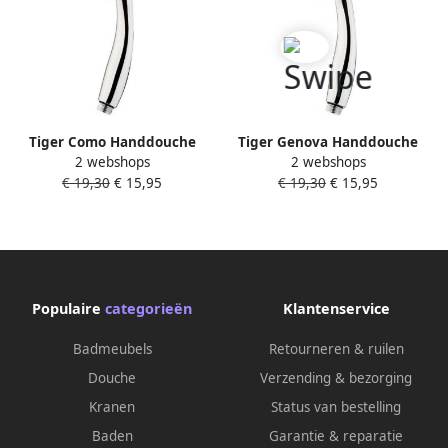
Tiger Como Handdouche
Tiger Genova Handdouche
2 webshops
2 webshops
Chroom Douchekop diameter
Chroom Douchekop diameter
€ 19,30
€ 15,95
€ 19,30
€ 15,95
7.5cm 540140344
7.5cm 540240344
Populaire
categorieën
Klantenservice
Badmeubels
Retourneren & ruilen
Douche
Verzending & bezorging
Kranen
Status van bestelling
Baden
Garantie & reparatie