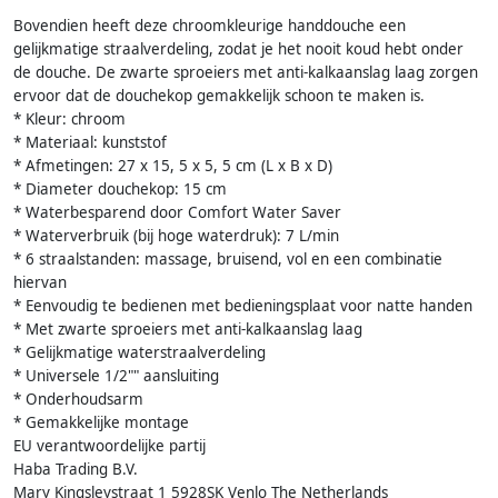
Bovendien heeft deze chroomkleurige handdouche een
gelijkmatige straalverdeling, zodat je het nooit koud hebt onder
de douche. De zwarte sproeiers met anti-kalkaanslag laag zorgen
ervoor dat de douchekop gemakkelijk schoon te maken is.
* Kleur: chroom
* Materiaal: kunststof
* Afmetingen: 27 x 15, 5 x 5, 5 cm (L x B x D)
* Diameter douchekop: 15 cm
* Waterbesparend door Comfort Water Saver
* Waterverbruik (bij hoge waterdruk): 7 L/min
* 6 straalstanden: massage, bruisend, vol en een combinatie
hiervan
* Eenvoudig te bedienen met bedieningsplaat voor natte handen
* Met zwarte sproeiers met anti-kalkaanslag laag
* Gelijkmatige waterstraalverdeling
* Universele 1/2"" aansluiting
* Onderhoudsarm
* Gemakkelijke montage
EU verantwoordelijke partij
Haba Trading B.V.
Mary Kingsleystraat 1 5928SK Venlo The Netherlands