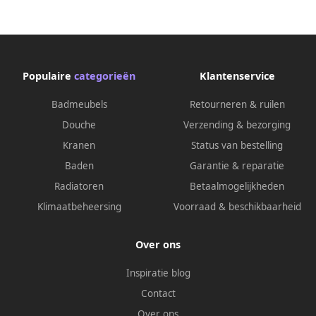
Populaire
categorieën
Klantenservice
Badmeubels
Retourneren & ruilen
Douche
Verzending & bezorging
Kranen
Status van bestelling
Baden
Garantie & reparatie
Radiatoren
Betaalmogelijkheden
Klimaatbeheersing
Voorraad & beschikbaarheid
Over ons
Inspiratie blog
Contact
Over ons