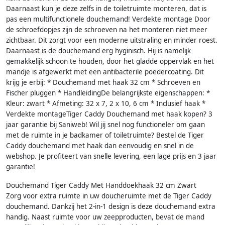
Daarnaast kun je deze zelfs in de toiletruimte monteren, dat is
pas een multifunctionele douchemand! Verdekte montage Door
de schroefdopjes zijn de schroeven na het monteren niet meer
zichtbaar. Dit zorgt voor een moderne uitstraling en minder roest.
Daarnaast is de douchemand erg hyginisch. Hij is namelijk
gemakkelijk schoon te houden, door het gladde oppervlak en het
mandje is afgewerkt met een antibacterile poedercoating. Dit
krijg je erbij: * Douchemand met haak 32 cm * Schroeven en
Fischer pluggen * HandleidingDe belangrijkste eigenschappen: *
Kleur: zwart * Afmeting: 32 x 7, 2 x 10, 6 cm * Inclusief haak *
Verdekte montageTiger Caddy Douchemand met haak kopen? 3
jaar garantie bij Saniweb! Wil jij snel nog functioneler om gaan
met de ruimte in je badkamer of toiletruimte? Bestel de Tiger
Caddy douchemand met haak dan eenvoudig en snel in de
webshop. Je profiteert van snelle levering, een lage prijs en 3 jaar
garantie!
Douchemand Tiger Caddy Met Handdoekhaak 32 cm Zwart
Zorg voor extra ruimte in uw doucheruimte met de Tiger Caddy
douchemand. Dankzij het 2-in-1 design is deze douchemand extra
handig. Naast ruimte voor uw zeepproducten, bevat de mand