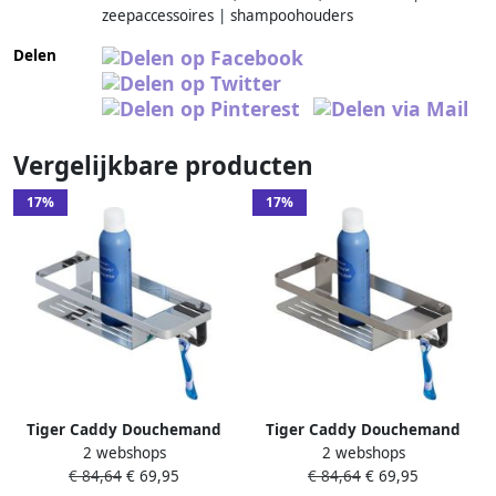
zeepaccessoires | shampoohouders
Delen
Vergelijkbare producten
17%
17%
Tiger Caddy Douchemand
Tiger Caddy Douchemand
2 webshops
2 webshops
met handdoekhaak 32 cm
met handdoekhaak 32 cm
€ 84,64
€ 69,95
€ 84,64
€ 69,95
Chroom 1401030346
RVS geborsteld 1401030946