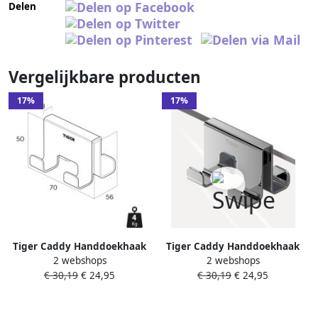
Delen
Vergelijkbare producten
17%
17%
Tiger Caddy Handdoekhaak
Tiger Caddy Handdoekhaak
2 webshops
2 webshops
voor douchecabine 68 mm
voor douchecabine 68 mm
€ 30,19
€ 24,95
€ 30,19
€ 24,95
dubbel Zwart 800294
dubbel Chroom 800293