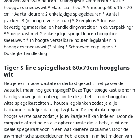
voorzien van twee deuren. Belangrijkste kenmerken * Kleur:
hoogglans sneeuwwit * Materiaal: hout * Afmeting: 60 x 15 x 70
cm * Aantal deuren: 2 enkelzijdige spiegeldeuren * Aantal
planken: 3 (in hoogte verstelbaar) * Greeploos * Inclusief
bevestigingsmateriaal en handleidingWat zit er in de verpakking?
* Spiegelkast met 2 enkelzijdige spiegeldeuren hoogglans
sneeuwwit * In hoogte verstelbare houten legplanken in
hoogglans sneeuwwit (3 stuks) * Schroeven en pluggen *
Duidelijke handleiding
Tiger S-line spiegelkast 60x70cm hoogglans
wit
Heb je een mooie wastafelonderkast gekocht met passende
wastafel, maar nog geen spiegel? Deze Tiger spiegelkast is enorm
handig vanwege de opbergruimte die je hebt. In de hoogglans
witte spiegelkast zitten 3 houten legplanken zodat je al je
badkamerspulletjes daar op kwijt kan. De legplanken zijn in
hoogte verstelbaar zodat je jouw kastje zelf kan indelen. Door de
compacte afmeting en alle opbergruimte die je hebt, is dit een
ideale spiegelkast voor in een wat kleinere badkamer. Door de
asymmetrische spiegeldeuren heb je geen lijn in het midden van