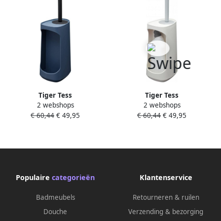
Tiger Tess
Tiger Tess
2 webshops
2 webshops
Toiletborstelhouder met
Toiletborstelhouder met
€ 60,44
€ 49,95
€ 60,44
€ 49,95
opbergfunctie vrijstaand en
opbergfunctie vrijstaand en
Swoop borstel flexibel Blauw
Swoop borstel flexibel Wit
Zwart 1329527246
Lichtgrijs 1329520146
Populaire
categorieën
Klantenservice
Badmeubels
Retourneren & ruilen
Douche
Verzending & bezorging