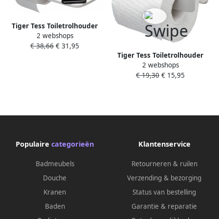
Tiger Tess Toiletrolhouder
2 webshops
met planchet zelfklevend
€ 38,66
€ 31,95
boren wit lichtgrijs
Tiger Tess Toiletrolhouder
1329120146
2 webshops
zonder klep Wit 1329020146
€ 19,30
€ 15,95
Populaire
categorieën
Klantenservice
Badmeubels
Retourneren & ruilen
Douche
Verzending & bezorging
Kranen
Status van bestelling
Baden
Garantie & reparatie